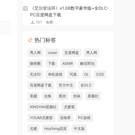
《艾尔登法环》v1.08数字豪华版+全DLC-
10
PC百度网盘下载
101
免费
热门标签
秀人网
coser
百度网盘
秀人网
微密圈
下载
ASMR
解压即玩
无水印
单机游戏
写真
OL
COS
百度网盘下载
官方中文
全DLC
美腿
合集
黑丝
丝袜
星颜社
XINGYAN星颜社
尤蜜荟
YOUMI尤蜜荟
语画界
PC游戏
尤蜜
HuaYang花漾
中文版