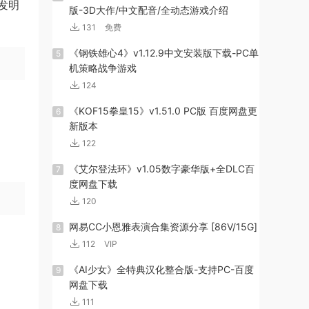
发明
版-3D大作/中文配音/全动态游戏介绍
131
免费
《钢铁雄心4》v1.12.9中文安装版下载-PC单
5
机策略战争游戏
124
《KOF15拳皇15》v1.51.0 PC版 百度网盘更
6
新版本
122
《艾尔登法环》v1.05数字豪华版+全DLC百
7
度网盘下载
120
网易CC小恩雅表演合集资源分享 [86V/15G]
8
112
VIP
《AI少女》全特典汉化整合版-支持PC-百度
9
网盘下载
111