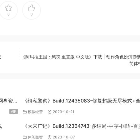
0
0
载
《阿玛拉王国：惩罚 重置版 中文版》下载 | 动作角色扮演游戏 
简体
度网盘资
《缉私警察》Build.12435083-修复超级无尽模式+
DLC-官方中文-免费下载
VIP
模拟经营
2023-10-21
战
《大宋广记》Build.12364743-多结局-中字-国语-
盘下载
休闲益智
2023-10-07