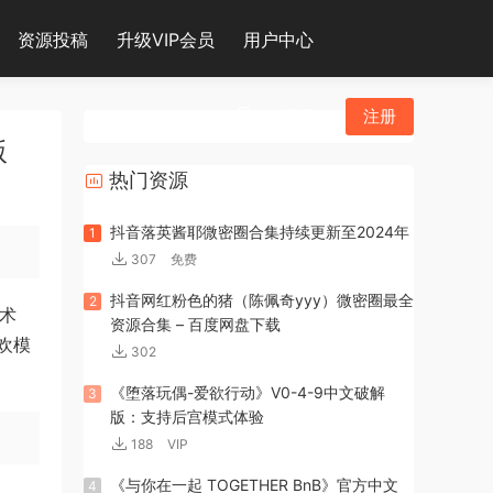
资源投稿
升级VIP会员
用户中心
登录
注册
版
热门资源
抖音落英酱耶微密圈合集持续更新至2024年
1
307
免费
抖音网红粉色的猪（陈佩奇yyy）微密圈最全
2
金术
资源合集 – 百度网盘下载
欢模
302
《堕落玩偶-爱欲行动》V0-4-9中文破解
3
版：支持后宫模式体验
188
VIP
《与你在一起 TOGETHER BnB》官方中文
4