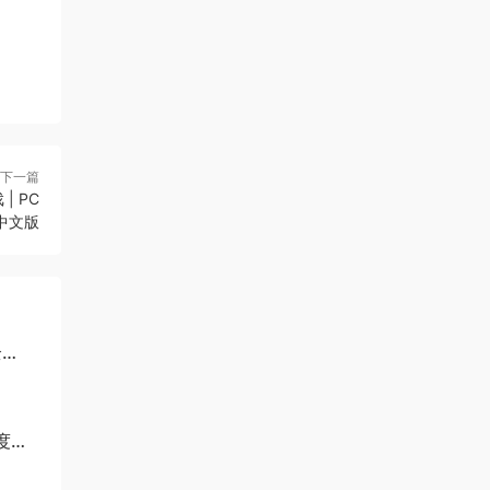
下一篇
| PC
中文版
全
百度网