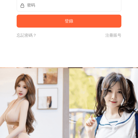
忘記密碼？
注冊賬号