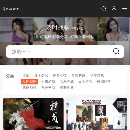
及时战略
1027篇
即时战略游戏分享-游戏下载网站
全部
休闲益智
体育竞技
冒险解谜
动作游戏
分类
及时战略
射击游戏
恋爱养成
桌面棋牌
模拟经营
策略战棋
角色扮演
赛车竞速