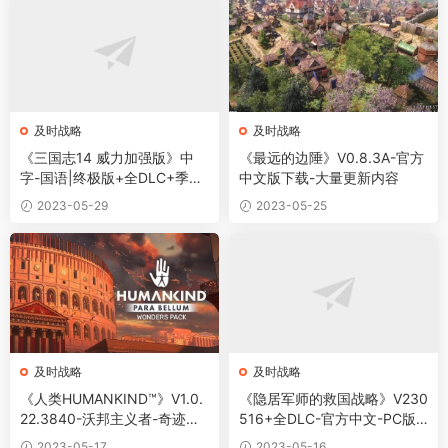
及时战略
及时战略
《三国志14 威力加强版》中
《最远的边陲》V0.8.3A-官方
字-国语|终极版+全DLC+季票
中文版下载-大量更新内容
+特典+古武全解+联动银河英
2023-05-29
2023-05-25
雄传说+联动莱莎-PC
及时战略
及时战略
《人类HUMANKIND™》V1.0.
《隐居军师的救国战略》V230
22.3840-沃邦主义者-奇迹包
516+全DLC-官方中文-PC版
大修复+全DLC-豪华中文版-P
下载
2023-05-17
2023-05-16