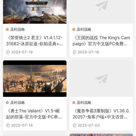
及时战略
及时战略
《荣誉骑士2 君主》V1.4.1.12-
《王国的战役 The King’s Cam
31682-冰原征途-炽焰圣典+全
paign》官方中文版PC免费下
DLC-中字-国语-PC版
载
2023-07-19
2023-07-16
及时战略
及时战略
《勇士The Valiant》V1.5-崛
《魔兽争霸3重制版》V1.36.0.
起的部落-官方中文版-PC单机
20257-免客户端+中文语音
游戏下载
+支持局域网联机+百度网盘下
2023-07-14
2023-07-03
载