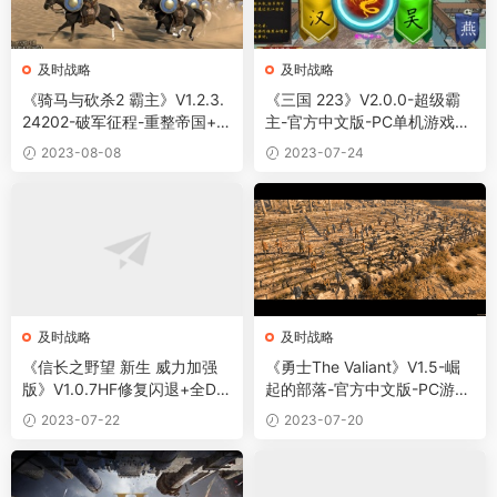
及时战略
及时战略
《骑马与砍杀2 霸主》V1.2.3.
《三国 223》V2.0.0-超级霸
24202-破军征程-重整帝国+全
主-官方中文版-PC单机游戏下
DLC-官方中文-PC版
载
2023-08-08
2023-07-24
及时战略
及时战略
《信长之野望 新生 威力加强
《勇士The Valiant》V1.5-崛
版》V1.0.7HF修复闪退+全DL
起的部落-官方中文版-PC游戏
C+预购特典豪华中文版
百度网盘资源
2023-07-22
2023-07-20