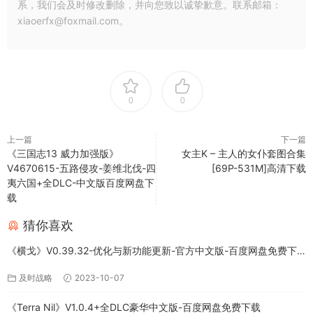
系，我们会及时修改删除，并向您致以诚挚歉意。联系邮箱：
xiaoerfx@foxmail.com。
0
0
上一篇
下一篇
《三国志13 威力加强版》
女主K – 主人的女仆套图合集
V4670615-五路侵攻-姜维北伐-四
[69P-531M]高清下载
夷六国+全DLC-中文版百度网盘下
载
猜你喜欢
《横戈》V0.39.32-优化与新功能更新-官方中文版-百度网盘免费下
载
及时战略
2023-10-07
《Terra Nil》V1.0.4+全DLC豪华中文版-百度网盘免费下载