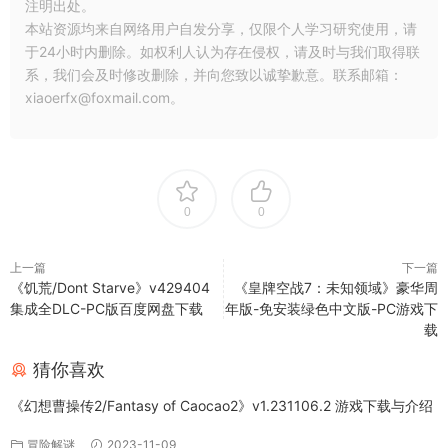
注明出处。
本站资源均来自网络用户自发分享，仅限个人学习研究使用，请
于24小时内删除。如权利人认为存在侵权，请及时与我们取得联
系，我们会及时修改删除，并向您致以诚挚歉意。联系邮箱：
xiaoerfx@foxmail.com。
0
0
上一篇
下一篇
《饥荒/Dont Starve》v429404
《皇牌空战7：未知领域》豪华周
集成全DLC-PC版百度网盘下载
年版-免安装绿色中文版-PC游戏下
载
猜你喜欢
《幻想曹操传2/Fantasy of Caocao2》v1.231106.2 游戏下载与介绍
冒险解谜
2023-11-09