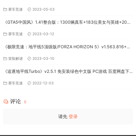
+全DLC-PC版百度网盘资源
赛车竞速
2023-05-03
《GTA5中国风》1.41整合版：1300辆真车+183位美女与英雄+200%
存档下载（PC-百度网盘）
赛车竞速
2023-03-12
《极限竞速：地平线5顶级版/FORZA HORIZON 5》v1.563.816+全
DLC-PC百度网盘资源
冒险解谜
2023-03-10
《追逐地平线Turbo》v2.5.1 免安装绿色中文版 PC游戏 百度网盘下
载
赛车竞速
2022-12-03
评论
0
请先
登录