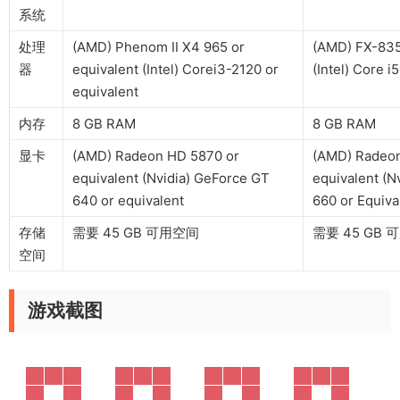
系统
处理
(AMD) Phenom II X4 965 or
(AMD) FX-835
器
equivalent (Intel) Corei3-2120 or
(Intel) Core 
equivalent
内存
8 GB RAM
8 GB RAM
显卡
(AMD) Radeon HD 5870 or
(AMD) Radeon
equivalent (Nvidia) GeForce GT
equivalent (N
640 or equivalent
660 or Equiva
存储
需要 45 GB 可用空间
需要 45 GB
空间
游戏截图