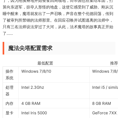
了，因为疮痍瘠地开始蚕食四周领地，而帝国也在集结军团，打
算向东进军，掠夺人形怪的地盘，这使它感受到了威胁。刚从沉
睡中醒来，魔塔就发出了一声召唤，声音在整个伦德回荡，传到
了被审判所禁锢的法师那里。在回应召唤并试图逃离的法师中，
只有三名法师设法穿过了大河，从此，法术魔塔的故事真正开始
了……
魔法尖塔配置需求
最低配置 推荐配
操作
Windows 7/8/10
Windows 7/8/
系统
处理
Intel 2.3Ghz
Intel i5 / sim
器
内存
4 GB RAM
8 GB RAM
显卡
Intel Iris 5000
GeForce 7XX /