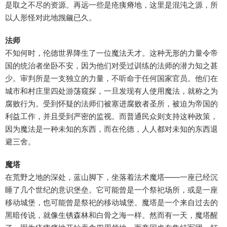
是取之不尽的资源。再远一些是疮痍瘠地，这里是混沌之源，所
以人形怪对此地觊觎已久。
法师
不知何时，伦德世界降生了一位魔法天才。这种无形的力量令帝
国的统治者坐卧不安，因为他们对受过训练的法师的潜力知之甚
少。审判所是一支独立的力量，不听命于任何国家官员。他们在
城市和村庄里四处游荡窥探，一旦发现有人使用魔法，就称之为
腐败行为。受到怀疑的法师们被塞进腐败者圣所，被迫为帝国的
利益工作，并且受到严密的监视。而普通民众则支持这种政策，
因为魔法是一种未知的东西，而在伦德，人人都对未知的东西退
避三舍。
魔塔
在荒野之地的深处，蓝山脚下，坐落着法术魔塔——一座已经沉
睡了几个世纪的意识堡垒。它可能曾是一个祭祀场所，或是一座
移动城堡，也可能曾是祭祀的移动城堡。魔塔是一个来自过去的
黑暗传说，就像生锈森林和白骨之海一样。然而有一天，魔塔醒