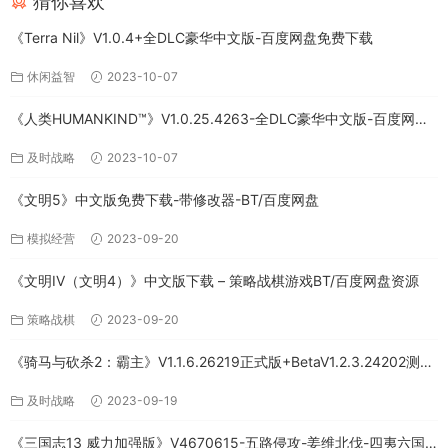
猜你喜欢
《Terra Nil》V1.0.4+全DLC豪华中文版-百度网盘免费下载
休闲益智
2023-10-07
《人类HUMANKIND™》V1.0.25.4263-全DLC豪华中文版-百度网盘
免费下载
及时战略
2023-10-07
《文明5》中文版免费下载-带修改器-BT/百度网盘
模拟经营
2023-09-20
《文明IV（文明4）》中文版下载 – 策略战棋游戏BT/百度网盘资源
策略战棋
2023-09-20
《骑马与砍杀2：霸主》V1.1.6.26219正式版+BetaV1.2.3.24202测试
版-破军征程-官方中文-全DLC百度网盘下载
及时战略
2023-09-19
《三国志13 威力加强版》V4670615-五路侵攻-姜维北伐-四夷六国