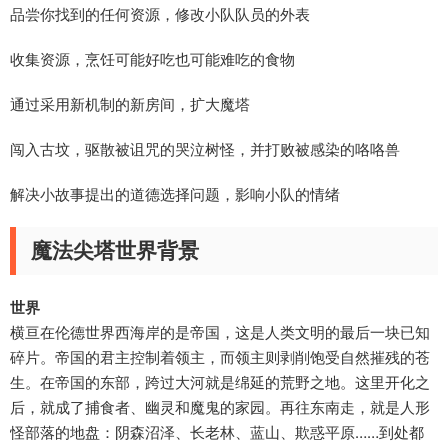
品尝你找到的任何资源，修改小队队员的外表
收集资源，烹饪可能好吃也可能难吃的食物
通过采用新机制的新房间，扩大魔塔
闯入古坟，驱散被诅咒的哭泣树怪，并打败被感染的咯咯兽
解决小故事提出的道德选择问题，影响小队的情绪
魔法尖塔世界背景
世界
横亘在伦德世界西海岸的是帝国，这是人类文明的最后一块已知
碎片。帝国的君主控制着领主，而领主则剥削饱受自然摧残的苍
生。在帝国的东部，跨过大河就是绵延的荒野之地。这里开化之
后，就成了捕食者、幽灵和魔鬼的家园。再往东南走，就是人形
怪部落的地盘：阴森沼泽、长老林、蓝山、欺惑平原……到处都