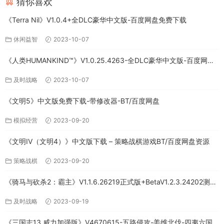
猜你喜欢
《Terra Nil》V1.0.4+全DLC豪华中文版-百度网盘免费下载
休闲益智
2023-10-07
《人类HUMANKIND™》V1.0.25.4263-全DLC豪华中文版-百度网盘
免费下载
及时战略
2023-10-07
《文明5》中文版免费下载-带修改器-BT/百度网盘
模拟经营
2023-09-20
《文明IV（文明4）》中文版下载 – 策略战棋游戏BT/百度网盘资源
策略战棋
2023-09-20
《骑马与砍杀2：霸主》V1.1.6.26219正式版+BetaV1.2.3.24202测试
版-破军征程-官方中文-全DLC百度网盘下载
及时战略
2023-09-19
《三国志13 威力加强版》V4670615-五路侵攻-姜维北伐-四夷六国