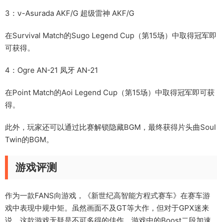
3：ν-Asurada AKF/G 超级雷神 AKF/G
在Survival Match的Sugo Legend Cup（第15场）中取得冠军即
可获得。
4：Ogre AN-21 凤牙 AN-21
在Point Match的Aoi Legend Cup（第15场）中取得冠军即可获
得。
此外，玩家还可以通过比赛解锁隐藏BGM，最终获得片头曲Soul
Twin的BGM。
游戏评测
作为一款FANS向游戏，《新世纪高智能方程式赛车》在赛车游
戏中表现中规中矩。虽然画面不及GT等大作，但对于GPX迷来
说，这款游戏无疑是不可多得的佳作。游戏中的Boost二段加速