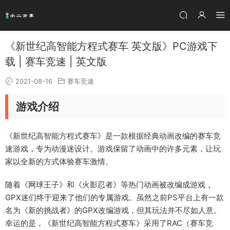
《新世纪高智能方程式赛车 英文版》PC游戏下
载 | 赛车竞速 | 英文版
2021-08-16
赛车竞速
游戏介绍
《新世纪高智能方程式赛车》是一款根据经典动画改编的赛车竞
速游戏，专为动漫迷设计。游戏保留了动画中的许多元素，让玩
家以全新的方式体验赛车激情。
随着《网球王子》和《火影忍者》等热门动画被改编成游戏，
GPX迷们终于迎来了他们的专属游戏。虽然之前PS平台上有一款
名为《新的挑战者》的GPX改编游戏，但其玩法并不尽如人意。
幸运的是，《新世纪高智能方程式赛车》采用了RAC（赛车竞