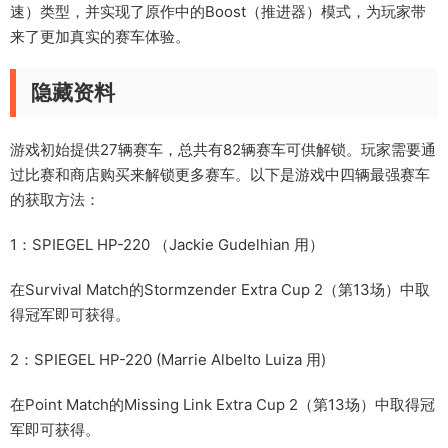
速）类型，并实现了原作中的Boost（推进器）模式，为玩家带
来了更加真实的赛车体验。
隐藏资料
游戏初始提供27辆赛车，总共有82辆赛车可供解锁。玩家需要通
过比赛和商店购买来解锁更多赛车。以下是游戏中四辆最强赛车
的获取方法：
1：SPIEGEL HP-220 （Jackie Gudelhian 用）
在Survival Match的Stormzender Extra Cup 2（第13场）中取
得冠军即可获得。
2：SPIEGEL HP-220 (Marrie Albelto Luiza 用)
在Point Match的Missing Link Extra Cup 2（第13场）中取得冠
军即可获得。