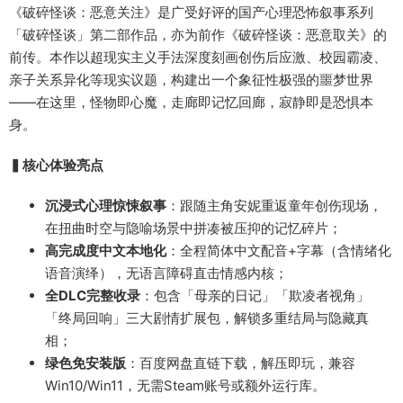
《破碎怪谈：恶意关注》是广受好评的国产心理恐怖叙事系列
「破碎怪谈」第二部作品，亦为前作《破碎怪谈：恶意取关》的
前传。本作以超现实主义手法深度刻画创伤后应激、校园霸凌、
亲子关系异化等现实议题，构建出一个象征性极强的噩梦世界
——在这里，怪物即心魔，走廊即记忆回廊，寂静即是恐惧本
身。
▍核心体验亮点
沉浸式心理惊悚叙事
：跟随主角安妮重返童年创伤现场，
在扭曲时空与隐喻场景中拼凑被压抑的记忆碎片；
高完成度中文本地化
：全程简体中文配音+字幕（含情绪化
语音演绎），无语言障碍直击情感内核；
全DLC完整收录
：包含「母亲的日记」「欺凌者视角」
「终局回响」三大剧情扩展包，解锁多重结局与隐藏真
相；
绿色免安装版
：百度网盘直链下载，解压即玩，兼容
Win10/Win11，无需Steam账号或额外运行库。