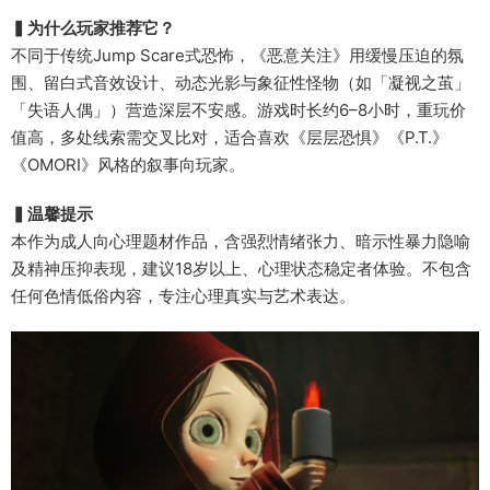
▍为什么玩家推荐它？
不同于传统Jump Scare式恐怖，《恶意关注》用缓慢压迫的氛
围、留白式音效设计、动态光影与象征性怪物（如「凝视之茧」
「失语人偶」）营造深层不安感。游戏时长约6–8小时，重玩价
值高，多处线索需交叉比对，适合喜欢《层层恐惧》《P.T.》
《OMORI》风格的叙事向玩家。
▍温馨提示
本作为成人向心理题材作品，含强烈情绪张力、暗示性暴力隐喻
及精神压抑表现，建议18岁以上、心理状态稳定者体验。不包含
任何色情低俗内容，专注心理真实与艺术表达。