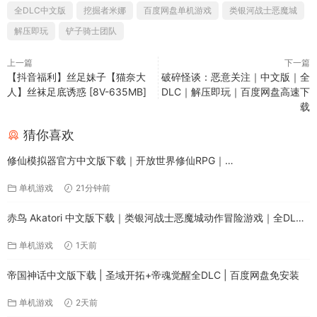
请注明出处。
本站资源均来自网络用户自发分享，仅限个人学习研究使用，请
于24小时内删除。如权利人认为存在侵权，请及时与我们取得联
系，我们会及时修改删除，并向您致以诚挚歉意。联系邮箱：
xiaoerfx@foxmail.com。
0
0
Mina the Miner
Yacht Club Games
像素动作游戏
全DLC中文版
挖掘者米娜
百度网盘单机游戏
类银河战士恶魔城
解压即玩
铲子骑士团队
上一篇
下一篇
【抖音福利】丝足妹子【猫奈大
破碎怪谈：恶意关注｜中文版｜全
人】丝袜足底诱惑 [8V-635MB]
DLC｜解压即玩｜百度网盘高速下
载