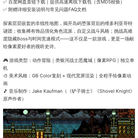
✅ 百度网盘直链下载｜提供高速离线下载包（含MD5校验）
✅ 附赠详细安装说明与常见问题FAQ文档
探索层层嵌套的非线性地图，揭开岛屿堕落背后的维多利亚哥特
谜团；收集稀有饰品强化角色流派，自定义战斗风格；挑战高难
度隐藏Boss与时间竞速模式——这不仅是一款游戏，更是一场献
给像素爱好者的视听史诗。
🎮 游戏类型：动作冒险｜类银河战士恶魔城｜像素RPG｜独立单
机
🎨 美术风格：GB Color复刻 × 现代宽屏渲染｜全程手绘像素动
画
🎵 音乐制作：Jake Kaufman（《铲子骑士》《Shovel Knight》
原声作者）