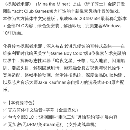
《挖掘者米娜》（Mina the Miner）是由《铲子骑士》金牌开发
团队Yacht Club Games倾力打造的全新像素风动作冒险游戏。
本作为官方简体中文完整版，集成Build.23497591最新稳定版本
+ 全部DLC内容，绿色免安装，解压即玩，完美兼容Windows
10/11系统。
化身传奇挖掘者米娜，深入被古老诅咒侵蚀的哥特式岛屿——在
维多利亚时代暗黑美学与Game Boy Color级8位像素艺术交融的
世界中，挥舞标志性武器「暗夜之星」长鞭，钻入地底、闪避陷
阱、鏖战头目、解锁隐藏剧情。游戏融合复古视觉与现代操作：
宽屏适配、逐帧手绘动画、丝滑连招系统、深度饰品Build构建，
以及芯片音乐大师Jake Kaufman亲自操刀的沉浸式8-bit原声配
乐。
✨【本资源特色】
✅ 官方简体中文语音+字幕（全量汉化）
✅ 包含全部DLC：‘深渊回响’‘幽光工坊’‘月蚀契约’等扩展内容
✅ 无加密/无DRM/免Steam运行（支持离线单机）