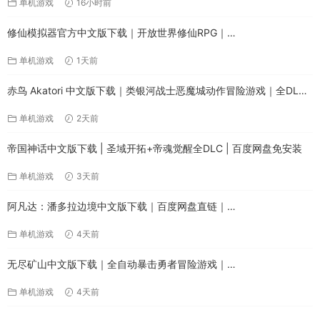
单机游戏
16小时前
修仙模拟器官方中文版下载｜开放世界修仙RPG｜
Build.24389575+全DLC｜解压即玩
单机游戏
1天前
赤鸟 Akatori 中文版下载｜类银河战士恶魔城动作冒险游戏｜全DLC
整合版
单机游戏
2天前
帝国神话中文版下载 | 圣域开拓+帝魂觉醒全DLC | 百度网盘免安装
单机游戏
3天前
阿凡达：潘多拉边境中文版下载｜百度网盘直链｜
Build.22429549+全DLC+预购特典+修改器｜解压即玩
单机游戏
4天前
无尽矿山中文版下载｜全自动暴击勇者冒险游戏｜
Build.24539480+全DLC｜百度网盘直链
单机游戏
4天前