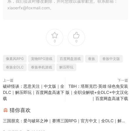
系，我们会及时修改删除，并向您致以诚挚歉意。联系邮箱：
xiaoerfx@foxmail.com。
0
0
像素风RPG
宠物RPG游戏
百度网盘游戏
眷族
眷族中文版
眷族全DLC
眷族单机游戏
解压即玩
上一篇
下一篇
破碎怪谈：恶意关注｜中文版｜全
TBH：塔斯克巴·英雄 绿色免安装
DLC｜解压即玩｜百度网盘高速下
版｜全职业解锁+全DLC+中文汉化
载
｜百度网盘高速下载
猜你喜欢
三国朋克：爱与破坏之神｜赛博三国RPG｜官方中文｜全DLC｜解压
即玩