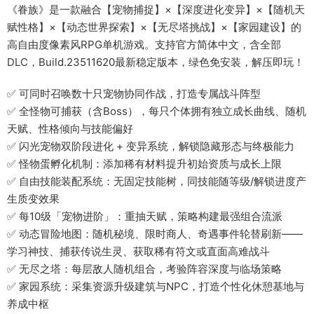
《眷族》是一款融合【宠物捕捉】×【深度进化变异】×【随机天
赋性格】×【动态世界探索】×【无尽塔挑战】×【家园建设】的
高自由度像素风RPG单机游戏。支持官方简体中文，含全部
DLC，Build.23511620最新稳定版本，绿色免安装，解压即玩！
✅ 可同时召唤数十只宠物协同作战，打造专属战斗阵型
✅ 全怪物可捕获（含Boss），每只个体拥有独立成长曲线、随机
天赋、性格倾向与技能偏好
✅ 闪光宠物双阶段进化 + 变异系统，解锁隐藏形态与终极能力
✅ 怪物蛋孵化机制：添加稀有材料提升初始资质与成长上限
✅ 自由技能装配系统：无固定技能树，同技能随等级/解锁进度产
生质变效果
✅ 每10级「宠物进阶」：重抽天赋，策略构建最强组合流派
✅ 动态冒险地图：随机秘境、限时商人、奇遇事件轮替刷新——
学习神技、捕获传说生灵、获取稀有符文或直面高难战斗
✅ 无尽之塔：每层敌人随机组合，考验阵容深度与临场策略
✅ 家园系统：采集资源升级建筑与NPC，打造个性化休憩基地与
养成中枢