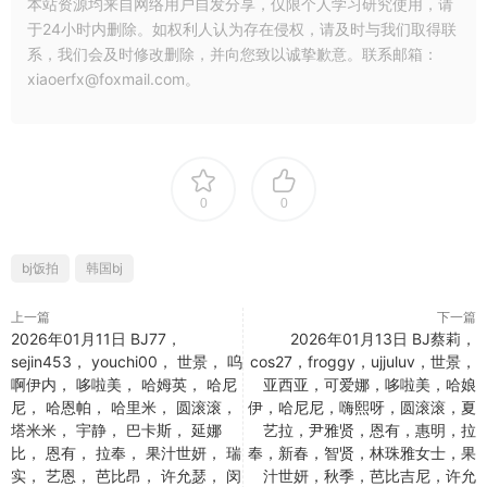
本站资源均来自网络用户自发分享，仅限个人学习研究使用，请
于24小时内删除。如权利人认为存在侵权，请及时与我们取得联
系，我们会及时修改删除，并向您致以诚挚歉意。联系邮箱：
xiaoerfx@foxmail.com。
0
0
bj饭拍
韩国bj
上一篇
下一篇
2026年01月11日 BJ77，
2026年01月13日 BJ蔡莉，
sejin453， youchi00， 世景， 呜
cos27，froggy，ujjuluv，世景，
啊伊内， 哆啦美， 哈姆英， 哈尼
亚西亚，可爱娜，哆啦美，哈娘
尼， 哈恩帕， 哈里米， 圆滚滚，
伊，哈尼尼，嗨熙呀，圆滚滚，夏
塔米米， 宇静， 巴卡斯， 延娜
艺拉，尹雅贤，恩有，惠明，拉
比， 恩有， 拉奉， 果汁世妍， 瑞
奉，新春，智贤，林珠雅女士，果
实， 艺恩， 芭比昂， 许允瑟， 闵
汁世妍，秋季，芭比吉尼，许允