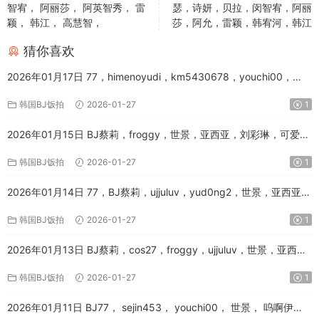
智宥， 阿丽莎， 阿英智秀， 雷
瑟，诗妍，贝拉，闵智宥，阿丽
颖， 韩江， 高慧智，
莎，阿允，雷颖，韩宥河，韩江
猜你喜欢
2026年01月17日 77，himenoyudi，km5430678，youchi00，
yunhee1222，世景，亚西亚，可爱娜，哆啦美，多娜，孝卡，宇
韩国BJ饭拍
2026-01-27
1
静，巴卡斯，平藤，拉奉，文月，李迟角，沈清伊，瑞实，胜雅，芭
比昂，蔡京，金娜美，金牛奶，闵书率，闵智宥，阿英智秀，雷颖，
2026年01月15日 BJ蔡莉，froggy，世景，亚西亚，刘彩琳，可爱
韩宥河，韩江，高慧智
娜，哆啦美，哈娘伊，嗨熙呀，塔米米，孝卡，小艺，尹雅贤，巴卡
韩国BJ饭拍
2026-01-27
1
斯，希豆，惠明，林珠雅女士，玫瑰酱，瑞实，秋天，秋季，胜雅，
艺恩，蔡西亚，诗妍，赞年糕，金娜美，金牛奶，闵佳宥，阿丽莎，
2026年01月14日 77，BJ蔡莉，ujjuluv，yud0ng2，世景，亚西亚，
雷颖，韩宥河，高慧智
优尼娜，刘星，可爱娜，哈姆英，哈娘伊，哈尼尼，嗨熙呀，孝卡，
韩国BJ饭拍
2026-01-27
1
小艺，平藤，恩有，惠明，拉奉，李雅琳，杜基呀，沈清伊，玫瑰
酱，米豆，胜雅，贝拉，赛拉，金牛奶，闵智宥，阿丽莎，阿允，阿
2026年01月13日 BJ蔡莉，cos27，froggy，ujjuluv，世景，亚西
英智秀，韩江，黑珍
亚，可爱娜，哆啦美，哈娘伊，哈尼尼，嗨熙呀，圆滚滚，夏艺拉，
韩国BJ饭拍
2026-01-27
1
尹雅贤，恩有，惠明，拉奉，新春，智贤，林珠雅女士，果汁世妍，
秋季，芭比吉尼，许允瑟，诗妍，贝拉，闵智宥，阿丽莎，阿允，雷
2026年01月11日 BJ77， sejin453， youchi00， 世景， 呜啊伊
颖，韩宥河，韩江