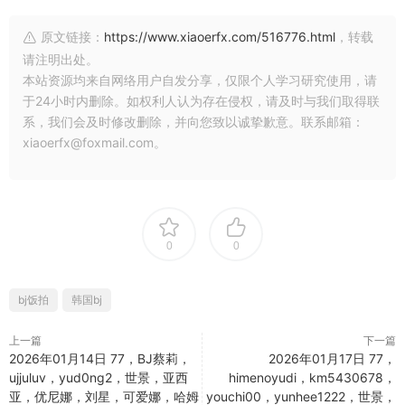
原文链接：
https://www.xiaoerfx.com/516776.html
，转载
请注明出处。
本站资源均来自网络用户自发分享，仅限个人学习研究使用，请
于24小时内删除。如权利人认为存在侵权，请及时与我们取得联
系，我们会及时修改删除，并向您致以诚挚歉意。联系邮箱：
xiaoerfx@foxmail.com。
0
0
bj饭拍
韩国bj
上一篇
下一篇
2026年01月14日 77，BJ蔡莉，
2026年01月17日 77，
ujjuluv，yud0ng2，世景，亚西
himenoyudi，km5430678，
亚，优尼娜，刘星，可爱娜，哈姆
youchi00，yunhee1222，世景，