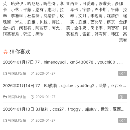
英，哈娘伊，哈尼尼，嗨熙呀，孝
亚西亚，可爱娜，哆啦美，多娜，
卡，小艺，平藤，恩有，惠明，拉
孝卡，宇静，巴卡斯，平藤，拉
奉，李雅琳，杜基呀，沈清伊，玫
奉，文月，李迟角，沈清伊，瑞
瑰酱，米豆，胜雅，贝拉，赛拉，
实，胜雅，芭比昂，蔡京，金娜
金牛奶，闵智宥，阿丽莎，阿允，
美，金牛奶，闵书率，闵智宥，阿
阿英智秀，韩江，黑珍
英智秀，雷颖，韩宥河，韩江，高
慧智
猜你喜欢
2026年01月17日 77，himenoyudi，km5430678，youchi00，
yunhee1222，世景，亚西亚，可爱娜，哆啦美，多娜，孝卡，宇
韩国BJ饭拍
2026-01-27
1
静，巴卡斯，平藤，拉奉，文月，李迟角，沈清伊，瑞实，胜雅，芭
比昂，蔡京，金娜美，金牛奶，闵书率，闵智宥，阿英智秀，雷颖，
2026年01月14日 77，BJ蔡莉，ujjuluv，yud0ng2，世景，亚西亚，
韩宥河，韩江，高慧智
优尼娜，刘星，可爱娜，哈姆英，哈娘伊，哈尼尼，嗨熙呀，孝卡，
韩国BJ饭拍
2026-01-27
1
小艺，平藤，恩有，惠明，拉奉，李雅琳，杜基呀，沈清伊，玫瑰
酱，米豆，胜雅，贝拉，赛拉，金牛奶，闵智宥，阿丽莎，阿允，阿
2026年01月13日 BJ蔡莉，cos27，froggy，ujjuluv，世景，亚西
英智秀，韩江，黑珍
亚，可爱娜，哆啦美，哈娘伊，哈尼尼，嗨熙呀，圆滚滚，夏艺拉，
韩国BJ饭拍
2026-01-27
1
尹雅贤，恩有，惠明，拉奉，新春，智贤，林珠雅女士，果汁世妍，
秋季，芭比吉尼，许允瑟，诗妍，贝拉，闵智宥，阿丽莎，阿允，雷