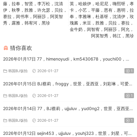
藤，拉奉，智贤，李万松，沈清
英，哈娘伊，哈尼尼，嗨熙呀，孝
伊，秋季，胜雅，许允瑟，贝拉，
卡，小艺，平藤，恩有，惠明，拉
赛拉，闵书率，阿丽莎，阿英智
奉，李雅琳，杜基呀，沈清伊，玫
秀，露雅，韩宥河，黑珍
瑰酱，米豆，胜雅，贝拉，赛拉，
金牛奶，闵智宥，阿丽莎，阿允，
阿英智秀，韩江，黑珍
猜你喜欢
2026年01月17日 77，himenoyudi，km5430678，youchi00，
yunhee1222，世景，亚西亚，可爱娜，哆啦美，多娜，孝卡，宇
韩国BJ饭拍
2026-01-27
1
静，巴卡斯，平藤，拉奉，文月，李迟角，沈清伊，瑞实，胜雅，芭
比昂，蔡京，金娜美，金牛奶，闵书率，闵智宥，阿英智秀，雷颖，
2026年01月15日 BJ蔡莉，froggy，世景，亚西亚，刘彩琳，可爱
韩宥河，韩江，高慧智
娜，哆啦美，哈娘伊，嗨熙呀，塔米米，孝卡，小艺，尹雅贤，巴卡
韩国BJ饭拍
2026-01-27
1
斯，希豆，惠明，林珠雅女士，玫瑰酱，瑞实，秋天，秋季，胜雅，
艺恩，蔡西亚，诗妍，赞年糕，金娜美，金牛奶，闵佳宥，阿丽莎，
2026年01月14日 77，BJ蔡莉，ujjuluv，yud0ng2，世景，亚西亚，
雷颖，韩宥河，高慧智
优尼娜，刘星，可爱娜，哈姆英，哈娘伊，哈尼尼，嗨熙呀，孝卡，
韩国BJ饭拍
2026-01-27
1
小艺，平藤，恩有，惠明，拉奉，李雅琳，杜基呀，沈清伊，玫瑰
酱，米豆，胜雅，贝拉，赛拉，金牛奶，闵智宥，阿丽莎，阿允，阿
2026年01月12日 sejin453，ujjuluv，youhj323，世景，刘星，可爱