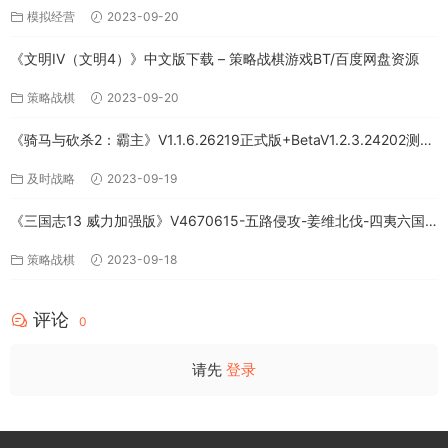
模拟经营
2023-09-20
《文明IV（文明4）》中文版下载 – 策略战棋游戏BT/百度网盘资源
策略战棋
2023-09-20
《骑马与砍杀2：霸主》V1.1.6.26219正式版+BetaV1.2.3.24202测试
版-破军征程-官方中文-全DLC百度网盘下载
及时战略
2023-09-19
《三国志13 威力加强版》V4670615-五路侵攻-姜维北伐-四夷六国
+全DLC-中文版百度网盘下载
策略战棋
2023-09-18
评论
0
请先
登录