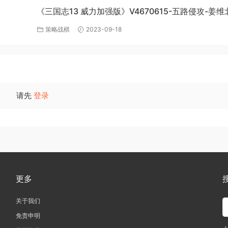
《三国志13 威力加强版》V4670615-五路侵攻-姜维
全DLC百
四夷六国+全DLC-中文版百度网盘下载
策略战棋
2023-09-18
请先
登录
更多
关于我们
免责申明