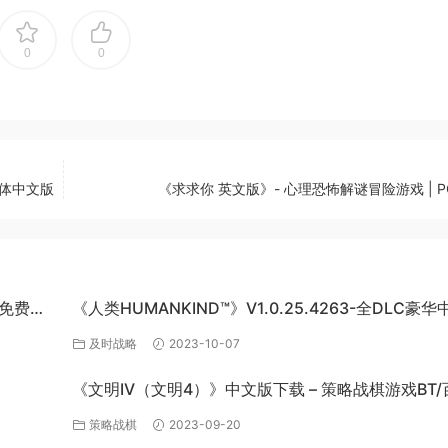
0
0
简体中文版
《求求你 英文版》- 心理恐怖解谜冒险游戏 | 
网盘免费下
《人类HUMANKIND™》V1.0.25.4263-全DLC豪华
版-百度网盘免费下载
及时战略
2023-10-07
《文明IV（文明4）》中文版下载 – 策略战棋游戏BT/
网盘资源
策略战棋
2023-09-20