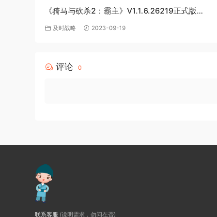
《骑马与砍杀2：霸主》V1.1.6.26219正式版
+BetaV1.2.3.24202测试版-破军征程-官方中文-
及时战略
2023-09-19
度网盘下载
评论
0
联系客服
(说明需求，勿问在否)