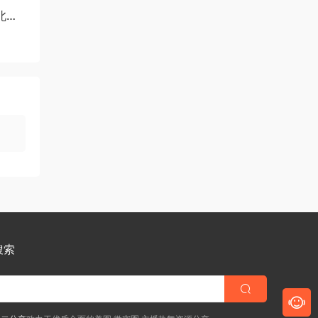
北伐-
搜索