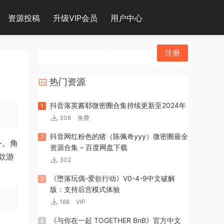
资源投稿
升级VIP会员
用户中心
登录
注册
热门资源
抖音落英酱耶微密圈合集持续更新至2024年
1
308
免费
抖音网红粉色的猪（陈佩奇yyy）微密圈最全
2
务。角
资源合集 – 百度网盘下载
款游
302
《堕落玩偶-爱欲行动》V0-4-9中文破解
3
版：支持后宫模式体验
188
VIP
《与你在一起 TOGETHER BnB》官方中文
4