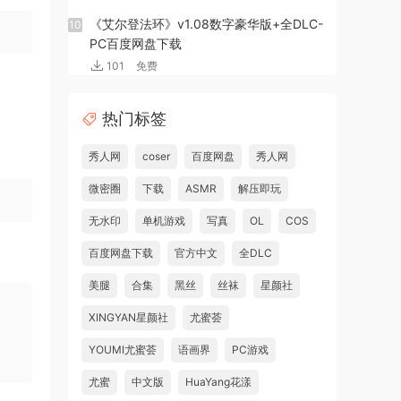
《艾尔登法环》v1.08数字豪华版+全DLC-
10
PC百度网盘下载
101
免费
热门标签
秀人网
coser
百度网盘
秀人网
微密圈
下载
ASMR
解压即玩
无水印
单机游戏
写真
OL
COS
百度网盘下载
官方中文
全DLC
美腿
合集
黑丝
丝袜
星颜社
XINGYAN星颜社
尤蜜荟
YOUMI尤蜜荟
语画界
PC游戏
尤蜜
中文版
HuaYang花漾