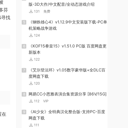
被
版-3D大作/中文配音/全动态游戏介绍
多芬
131
免费
S寻找
《钢铁雄心4》v1.12.9中文安装版下载-PC单
5
机策略战争游戏
124
《KOF15拳皇15》v1.51.0 PC版 百度网盘更
6
新版本
122
《艾尔登法环》v1.05数字豪华版+全DLC百
7
度网盘下载
120
网易CC小恩雅表演合集资源分享 [86V/15G]
8
112
VIP
《AI少女》全特典汉化整合版-支持PC-百度
9
置在
网盘下载
111