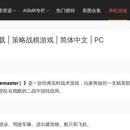
图资源
ASMR专栏
热门模特
美图合集
单机游戏
 策略战棋游戏 | 简体中文 | PC
emaster）》
是一款经典实时战术游戏，玩家将操控一支精英
部队在残酷的二战中扭转战局。
游泳、驾驶车辆、进出建筑物、船只和飞机。