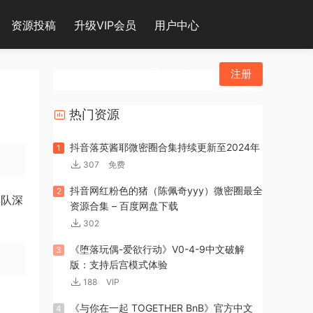
资源投稿
升级VIP会员
用户中心
登录
注册
热门资源
抖音落英酱耶微密圈合集持续更新至2024年
1
307
免费
抖音网红粉色的猪（陈佩奇yyy）微密圈最全
2
部队深
资源合集 – 百度网盘下载
302
《堕落玩偶-爱欲行动》V0-4-9中文破解
3
版：支持后宫模式体验
188
VIP
《与你在一起 TOGETHER BnB》官方中文
4