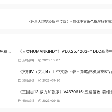
《外星人绑架经历 中文版》- 简体中文角色扮演解谜游戏
网盘免费下
《人类HUMANKIND™》V1.0.25.4263-全DLC豪华
版-百度网盘免费下载
及时战略
2023-10-07
《文明IV（文明4）》中文版下载 – 策略战棋游戏BT/
网盘资源
策略战棋
2023-09-20
《三国志13 威力加强版》V4670615-五路侵攻-姜维
全DLC百
四夷六国+全DLC-中文版百度网盘下载
策略战棋
2023-09-18