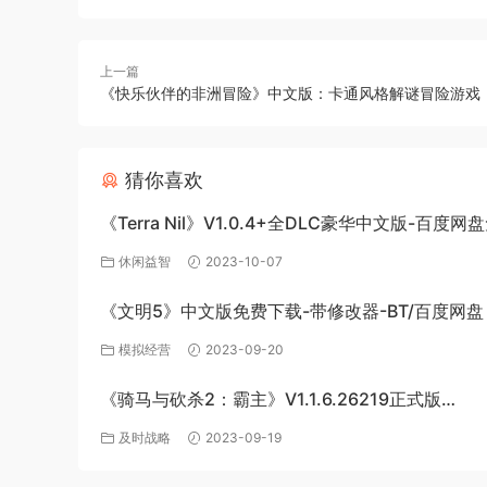
上一篇
《快乐伙伴的非洲冒险》中文版：卡通风格解谜冒险游戏
猜你喜欢
《Terra Nil》V1.0.4+全DLC豪华中文版-百度
载
休闲益智
2023-10-07
《文明5》中文版免费下载-带修改器-BT/百度网盘
模拟经营
2023-09-20
《骑马与砍杀2：霸主》V1.1.6.26219正式版
+BetaV1.2.3.24202测试版-破军征程-官方中文-
及时战略
2023-09-19
度网盘下载