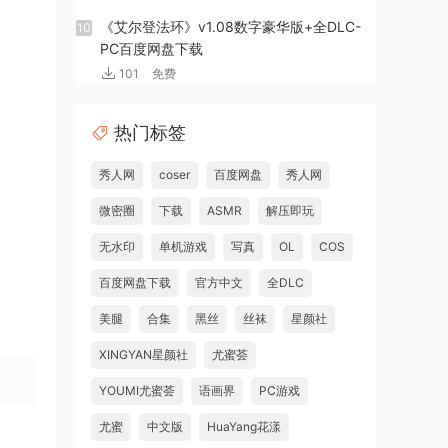
《艾尔登法环》v1.08数字豪华版+全DLC-
10
PC百度网盘下载
101
免费
热门标签
秀人网
coser
百度网盘
秀人网
微密圈
下载
ASMR
解压即玩
无水印
单机游戏
写真
OL
COS
百度网盘下载
官方中文
全DLC
美腿
合集
黑丝
丝袜
星颜社
XINGYAN星颜社
尤蜜荟
YOUMI尤蜜荟
语画界
PC游戏
尤蜜
中文版
HuaYang花漾