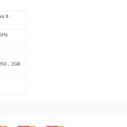
ws 8，
GHz
6950，2GB