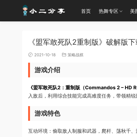
首页
热舞专区
美
《盟军敢死队2重制版》破解版下载 |
2021-10-18
策略战棋
游戏介绍
《盟军敢死队2：重制版（Commandos 2 – HD R
入敌后，利用综合技能完成高难度任务，带领精锐
游戏特色
互动环境：偷取敌人制服和武器，爬杆、荡秋千、