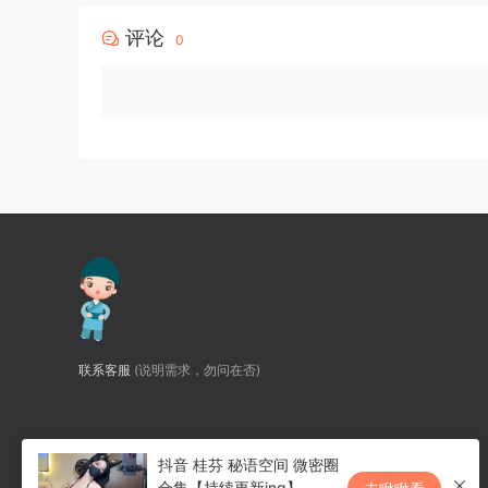
评论
0
联系客服
(说明需求，勿问在否)
抖音 桂芬 秘语空间 微密圈
合集【持续更新ing】