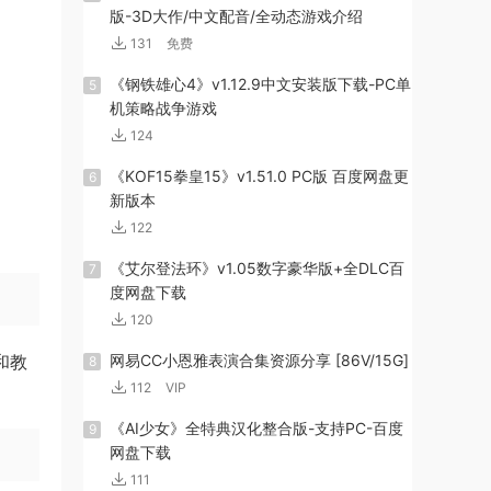
版-3D大作/中文配音/全动态游戏介绍
131
免费
《钢铁雄心4》v1.12.9中文安装版下载-PC单
5
机策略战争游戏
124
《KOF15拳皇15》v1.51.0 PC版 百度网盘更
6
新版本
122
《艾尔登法环》v1.05数字豪华版+全DLC百
7
度网盘下载
120
和教
网易CC小恩雅表演合集资源分享 [86V/15G]
8
112
VIP
《AI少女》全特典汉化整合版-支持PC-百度
9
网盘下载
111