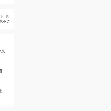
下一篇
-PC
中文
百度
北伐-