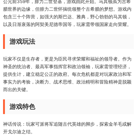
公元前359年，腓力二世登基，游戏由此开始。马其顿虽为古希
腊世界的边缘，但腓力二世怀揣统领整个古希腊的梦想。游戏内
包含三十个阵营，如强大的斯巴达、雅典，野心勃勃的马其顿，
以及日渐衰落的阿契美尼德帝国等，玩家需带领国家走向荣耀。
游戏玩法
玩家不仅是生存者，更是为臣民寻求荣耀和福祉的领导者。作为
神圣的统治者、最高军事指挥官和政治领袖，玩家需管理经济，
提供生计，建立稳定公正的政府。每次危机都是对玩家政治和军
事实力的考验，决断力、战术思维、政治精明和冒险精神是脱颖
而出的关键。
游戏特色
神话传说：玩家可派将军追随古代英雄的脚步，探索金羊毛或解
开戈尔迪之结。