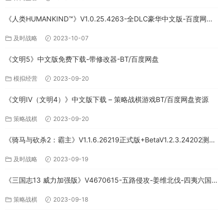
《人类HUMANKIND™》V1.0.25.4263-全DLC豪华中文版-百度网盘
免费下载
及时战略
2023-10-07
《文明5》中文版免费下载-带修改器-BT/百度网盘
模拟经营
2023-09-20
《文明IV（文明4）》中文版下载 – 策略战棋游戏BT/百度网盘资源
策略战棋
2023-09-20
《骑马与砍杀2：霸主》V1.1.6.26219正式版+BetaV1.2.3.24202测试
版-破军征程-官方中文-全DLC百度网盘下载
及时战略
2023-09-19
《三国志13 威力加强版》V4670615-五路侵攻-姜维北伐-四夷六国
+全DLC-中文版百度网盘下载
策略战棋
2023-09-18