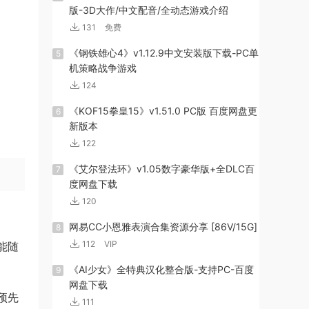
版-3D大作/中文配音/全动态游戏介绍
131
免费
《钢铁雄心4》v1.12.9中文安装版下载-PC单
5
机策略战争游戏
124
《KOF15拳皇15》v1.51.0 PC版 百度网盘更
6
新版本
122
《艾尔登法环》v1.05数字豪华版+全DLC百
7
度网盘下载
120
网易CC小恩雅表演合集资源分享 [86V/15G]
8
112
VIP
能随
《AI少女》全特典汉化整合版-支持PC-百度
9
网盘下载
预先
111