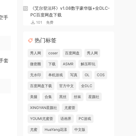
《艾尔登法环》v1.08数字豪华版+全DLC-
10
PC百度网盘下载
空手
101
免费
热门标签
秀人网
coser
百度网盘
秀人网
手套
微密圈
下载
ASMR
解压即玩
无水印
单机游戏
写真
OL
COS
百度网盘下载
官方中文
全DLC
美腿
合集
黑丝
丝袜
星颜社
XINGYAN星颜社
尤蜜荟
YOUMI尤蜜荟
语画界
PC游戏
尤蜜
HuaYang花漾
中文版