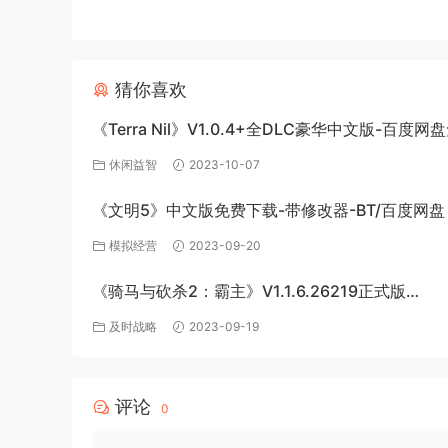
猜你喜欢
《Terra Nil》V1.0.4+全DLC豪华中文版-百度
载
休闲益智
2023-10-07
《文明5》中文版免费下载-带修改器-BT/百度网盘
模拟经营
2023-09-20
《骑马与砍杀2：霸主》V1.1.6.26219正式版
+BetaV1.2.3.24202测试版-破军征程-官方中文-
及时战略
2023-09-19
度网盘下载
评论
0