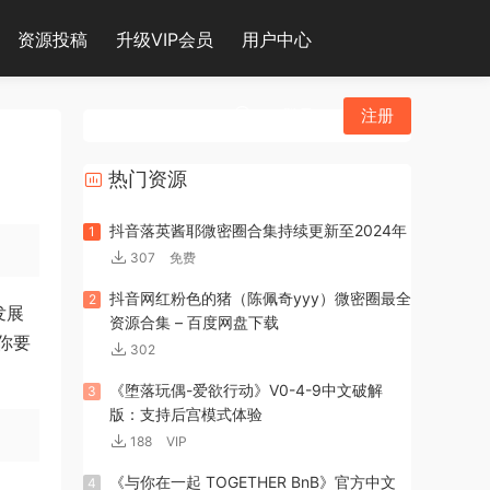
资源投稿
升级VIP会员
用户中心
登录
注册
热门资源
抖音落英酱耶微密圈合集持续更新至2024年
1
307
免费
抖音网红粉色的猪（陈佩奇yyy）微密圈最全
2
发展
资源合集 – 百度网盘下载
你要
302
《堕落玩偶-爱欲行动》V0-4-9中文破解
3
版：支持后宫模式体验
188
VIP
《与你在一起 TOGETHER BnB》官方中文
4