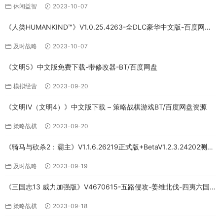
休闲益智
2023-10-07
《人类HUMANKIND™》V1.0.25.4263-全DLC豪华中文版-百度网盘
免费下载
及时战略
2023-10-07
《文明5》中文版免费下载-带修改器-BT/百度网盘
模拟经营
2023-09-20
《文明IV（文明4）》中文版下载 – 策略战棋游戏BT/百度网盘资源
策略战棋
2023-09-20
《骑马与砍杀2：霸主》V1.1.6.26219正式版+BetaV1.2.3.24202测试
版-破军征程-官方中文-全DLC百度网盘下载
及时战略
2023-09-19
《三国志13 威力加强版》V4670615-五路侵攻-姜维北伐-四夷六国
+全DLC-中文版百度网盘下载
策略战棋
2023-09-18