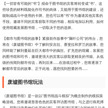
【一切皆有可能的“书”】殒命于图书馆的宾客将转变成“书”。这
些珍贵的材料既能化作司书的肉体，又能用于图书馆的建设，还
能制成战斗中使用的卡牌。您也可以将“书”作为邀请其他宾客的
手段。邀请不同的宾客获取不同的书籍，相应地加以利用。如何
使用馆藏发展图书馆，一切取决于您的选择。
【都市与图书馆的故事】紧接前作故事中“脑叶公司”的垮台，您
将在《废墟图书馆》中了解到安吉拉、赛斐拉和罗兰的故事。您
同样能了解到蔓延在巨大都市中的疯狂。扩充您的馆藏，发展您
的图书馆和司书，邀请更强大的宾客以获取更精良的书籍。从低
级的传闻到都市传说，再到后来……在游戏过程中，您将逐渐了
解都市背后的故事。正于此地，愿您找到想要的书……
废墟图书馆玩法
《废墟图书馆》是一款以“图书馆战斗模拟”为概念制作的模拟策
略游戏。您将邀请形形色色的宾客拜访图书馆，与之进行殊死搏
斗，获取记录着他们生平的“书”。“司书”和“宾客”之间的战斗以卡