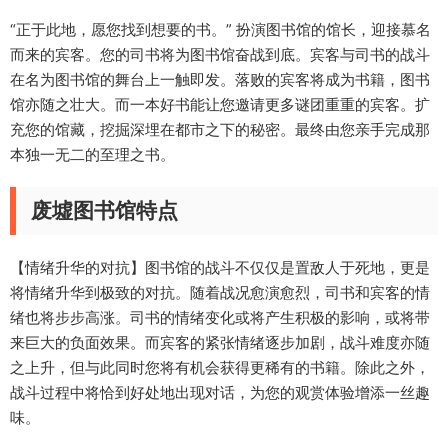
“正于此地，愿您找到想要的书。” 扮演图书馆的馆长，迎接慕名
而来的宾客。您的司书将为图书馆奋战到底。宾客与司书的战斗
在名为图书馆的舞台上一触即发。落败的宾客将成为书籍，图书
馆亦随之壮大。而一本好书能让您邀请更多谜团重重的宾客。扩
充您的馆藏，挖掘深埋在都市之下的秘密。最终由您亲手完成那
本独一无二的至理之书。
废墟图书馆特点
【情绪升华的对抗】图书馆的战斗不仅仅是置敌人于死地，更是
将情绪升华到极致的对抗。随着战况愈演愈烈，司书和宾客的情
绪也将步步高涨。司书的情绪变化或将产生积极的影响，或将带
来巨大的负面效果。而宾客的紧张情绪逐步加剧，战斗难度亦随
之上升，但与此同时您将有机会获得更稀有的书籍。除此之外，
战斗过程中将恰到好处地出现对话，为您的观赏体验增添一丝趣
味。