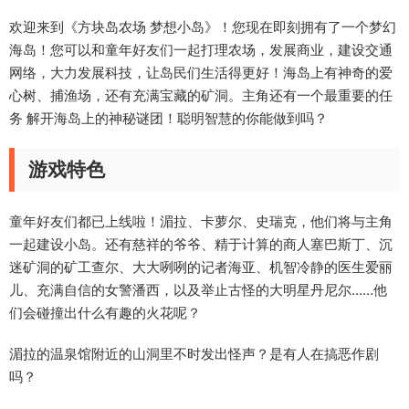
欢迎来到《方块岛农场 梦想小岛》！您现在即刻拥有了一个梦幻
海岛！您可以和童年好友们一起打理农场，发展商业，建设交通
网络，大力发展科技，让岛民们生活得更好！海岛上有神奇的爱
心树、捕渔场，还有充满宝藏的矿洞。主角还有一个最重要的任
务 解开海岛上的神秘谜团！聪明智慧的你能做到吗？
游戏特色
童年好友们都已上线啦！湄拉、卡萝尔、史瑞克，他们将与主角
一起建设小岛。还有慈祥的爷爷、精于计算的商人塞巴斯丁、沉
迷矿洞的矿工查尔、大大咧咧的记者海亚、机智冷静的医生爱丽
儿、充满自信的女警潘西，以及举止古怪的大明星丹尼尔……他
们会碰撞出什么有趣的火花呢？
湄拉的温泉馆附近的山洞里不时发出怪声？是有人在搞恶作剧
吗？