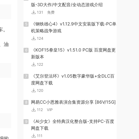
版-3D大作/中文配音/全动态游戏介绍
131
免费
《钢铁雄心4》v1.12.9中文安装版下载-PC单
5
车。
机策略战争游戏
124
、油
《KOF15拳皇15》v1.51.0 PC版 百度网盘更
6
新版本
122
《艾尔登法环》v1.05数字豪华版+全DLC百
7
度网盘下载
120
网易CC小恩雅表演合集资源分享 [86V/15G]
8
112
VIP
《AI少女》全特典汉化整合版-支持PC-百度
9
网盘下载
111
细的