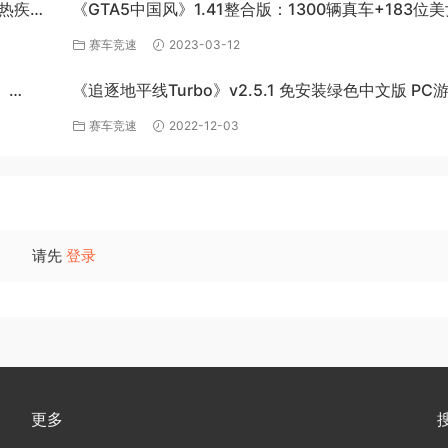
炽热疾风-
《GTA5中国风》1.41整合版：1300辆真车+183位
英雄+200%存档下载（PC-百度网盘）
赛车竞速
2023-03-12
》
《追逐地平线Turbo》v2.5.1 免安装绿色中文版 PC
百度网盘下载
赛车竞速
2022-12-03
请先
登录
更多