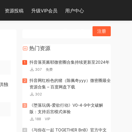
资源投稿
升级VIP会员
用户中心
登录
注册
热门资源
抖音落英酱耶微密圈合集持续更新至2024年
1
307
免费
抖音网红粉色的猪（陈佩奇yyy）微密圈最全
2
提供独
资源合集 – 百度网盘下载
302
《堕落玩偶-爱欲行动》V0-4-9中文破解
3
版：支持后宫模式体验
188
VIP
《与你在一起 TOGETHER BnB》官方中文
4