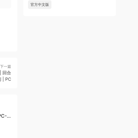
官方中文版
下一篇
| 回合
 | PC
C-