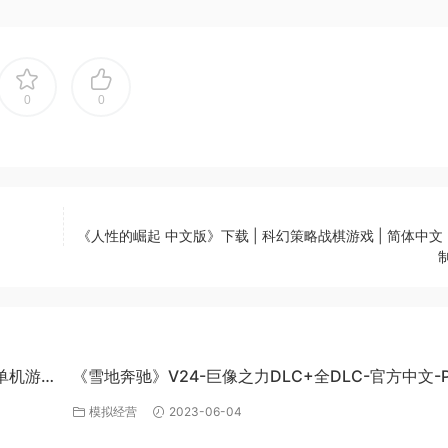
0
0
《人性的崛起 中文版》下载 | 科幻策略战棋游戏 | 简体中文 
制
C单机游
《雪地奔驰》V24-巨像之力DLC+全DLC-官方中文-P
百度网盘资源
模拟经营
2023-06-04