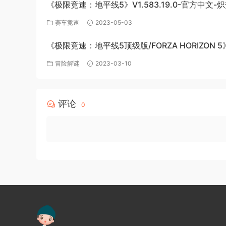
《极限竞速：地平线5》V1.583.19.0-官方中文-
极速绽放+全DLC-PC版百度网盘资源
赛车竞速
2023-05-03
《极限竞速：地平线5顶级版/FORZA HORIZON 5
v1.563.816+全DLC-PC百度网盘资源
冒险解谜
2023-03-10
评论
0