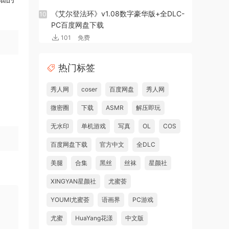
《艾尔登法环》v1.08数字豪华版+全DLC-
10
PC百度网盘下载
101
免费
热门标签
秀人网
coser
百度网盘
秀人网
微密圈
下载
ASMR
解压即玩
无水印
单机游戏
写真
OL
COS
百度网盘下载
官方中文
全DLC
美腿
合集
黑丝
丝袜
星颜社
XINGYAN星颜社
尤蜜荟
YOUMI尤蜜荟
语画界
PC游戏
尤蜜
HuaYang花漾
中文版