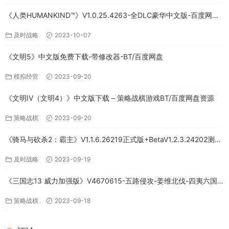
《人类HUMANKIND™》V1.0.25.4263-全DLC豪华中文版-百度网盘
免费下载
及时战略
2023-10-07
《文明5》中文版免费下载-带修改器-BT/百度网盘
模拟经营
2023-09-20
《文明IV（文明4）》中文版下载 – 策略战棋游戏BT/百度网盘资源
策略战棋
2023-09-20
《骑马与砍杀2：霸主》V1.1.6.26219正式版+BetaV1.2.3.24202测试
版-破军征程-官方中文-全DLC百度网盘下载
及时战略
2023-09-19
《三国志13 威力加强版》V4670615-五路侵攻-姜维北伐-四夷六国
+全DLC-中文版百度网盘下载
策略战棋
2023-09-18