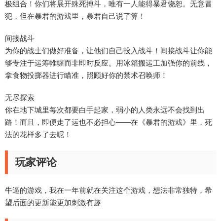
极组合！你们将展开殊死搏斗，唯有一人能得暴君饶恕。无意冒
犯，但在暴君的游戏里，暴君自己说了算！
间接战斗
为你的战士们做好准备，让他们自己投入战斗！间接战斗让你能
够专注于运筹帷幄而非即时反应。用冰箱搬运工加强你的前线，
拿食物投掷器进行瞄准，照顾好你的禁术召唤师！
无尽探索
你在地下城里每次都要白手起家，弱小的人类永远不会找到出
路！而且，即便走了运也不必担心——在《暴君的游戏》里，死
法的花样多了去呢！
玩家评论
牛逼的游戏，我在一年前就在关注这个游戏，想法非常独特，希
望后面的更新能更加刺激有趣