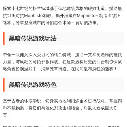
探索十七世纪的格兰特城基于低地建筑风格的破败街道。援助抵
抗组织对抗Mephisto邪教。揭开潜藏在Mephisto– 制造出致狂
迷雾，笼罩整座城市的可怕炼金术师 – 背后的故事。
黑暗传说游戏玩法
带领一队佣兵深入受诅咒的格兰特城，援助一支幸免遇难的抵抗
力量，与疯狂的可怕邪教作战。在这款虚构历史的回合制惊悚策
略角色扮演游戏中，消除笼罩街道、在民间散布疯狂的迷雾！
黑暗传说游戏特色
基于古老的体液学说，切身实地地利用炼金术进行战斗。掌握四
种不稳物质，将它们与催化剂攻击相结合，对敌人造成巨大伤
害！