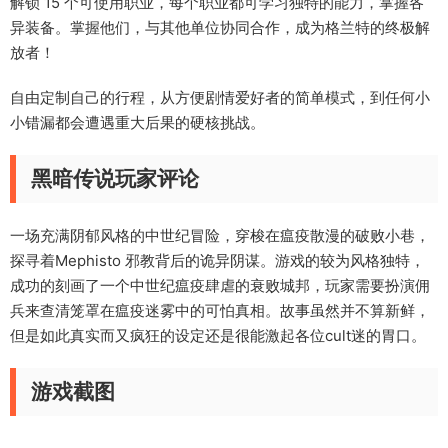
解锁 15 个可使用职业，每个职业都可学习独特的能力，掌握各
异装备。掌握他们，与其他单位协同合作，成为格兰特的终极解
放者！
自由定制自己的行程，从方便剧情爱好者的简单模式，到任何小
小错漏都会遭遇重大后果的硬核挑战。
黑暗传说玩家评论
一场充满阴郁风格的中世纪冒险，穿梭在瘟疫散漫的破败小巷，
探寻着Mephisto 邪教背后的诡异阴谋。游戏的较为风格独特，
成功的刻画了一个中世纪瘟疫肆虐的衰败城邦，玩家需要扮演佣
兵来查清笼罩在瘟疫迷雾中的可怕真相。故事虽然并不算新鲜，
但是如此真实而又疯狂的设定还是很能激起各位cult迷的胃口。
游戏截图