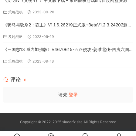
《文明IV（文明4）》中文版下载 – 策略战棋游戏BT/百度网盘资源
策略战棋
2023-09-20
《骑马与砍杀2：霸主》V1.1.6.26219正式版+BetaV1.2.3.24202测试
版-破军征程-官方中文-全DLC百度网盘下载
及时战略
2023-09-19
《三国志13 威力加强版》V4670615-五路侵攻-姜维北伐-四夷六国
+全DLC-中文版百度网盘下载
策略战棋
2023-09-18
评论
0
请先
登录
Copyright © 2022-2025 xiaoerfx.site All Rights Reserved