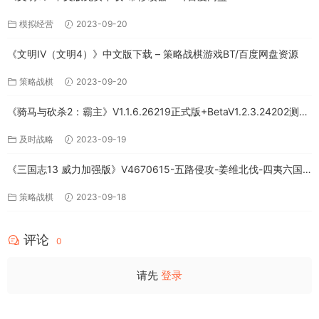
模拟经营
2023-09-20
《文明IV（文明4）》中文版下载 – 策略战棋游戏BT/百度网盘资源
策略战棋
2023-09-20
《骑马与砍杀2：霸主》V1.1.6.26219正式版+BetaV1.2.3.24202测试
版-破军征程-官方中文-全DLC百度网盘下载
及时战略
2023-09-19
《三国志13 威力加强版》V4670615-五路侵攻-姜维北伐-四夷六国
+全DLC-中文版百度网盘下载
策略战棋
2023-09-18
评论
0
请先
登录