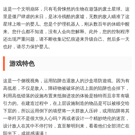
这是一个文明崩坏，只有毛骨悚然的生物在遊荡的废土星球。这
里是僵尸肆虐的末日，是冰冷残酷的废墟，无数的敌人瞄准了这
星球上唯一的婴儿。您是个护理机器人，刚从数百年的休眠中醒
来。您什么都不知道，没有人会向您解释。此外，您的控制程序
还出现严重问题，请不断收集记忆痕迹来升级自己。然后多一天
也好，请尽力保护婴儿。
游戏特色
这是一个侧视视角，运用陷阱击退敌人的沙盒塔防遊戏。因为有
高低差，不仅是敌人，障碍物被破坏的话上面的陷阱也会掉下，
利用高低错落的设施布置来抵御进攻的体验是独特而且非常有吸
引力的。在建造过程中，在上层设施制造的物品是可以被移交给
下层的，所以运用倒下的墙壁将一大群敌人压碎，或用陷阱将其
一举歼灭不是很大快人心吗？再或者设计一个精妙绝伦的迷宫，
设计敌人在其中不停打转，直至黎明到来，看着他们全部消亡在
阳光下，成就感满满！