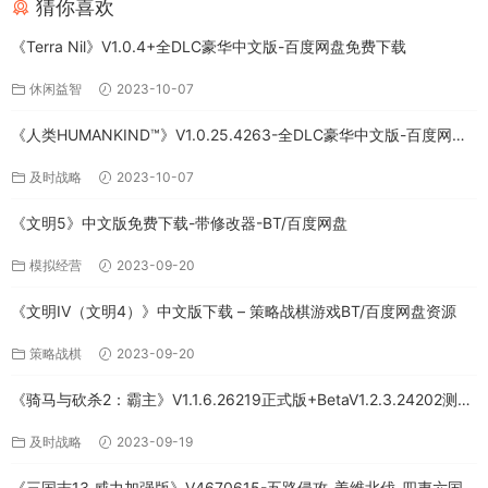
猜你喜欢
《Terra Nil》V1.0.4+全DLC豪华中文版-百度网盘免费下载
休闲益智
2023-10-07
《人类HUMANKIND™》V1.0.25.4263-全DLC豪华中文版-百度网盘
免费下载
及时战略
2023-10-07
《文明5》中文版免费下载-带修改器-BT/百度网盘
模拟经营
2023-09-20
《文明IV（文明4）》中文版下载 – 策略战棋游戏BT/百度网盘资源
策略战棋
2023-09-20
《骑马与砍杀2：霸主》V1.1.6.26219正式版+BetaV1.2.3.24202测试
版-破军征程-官方中文-全DLC百度网盘下载
及时战略
2023-09-19
《三国志13 威力加强版》V4670615-五路侵攻-姜维北伐-四夷六国