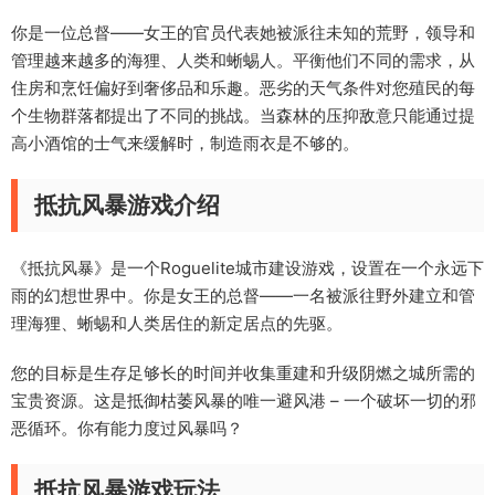
你是一位总督——女王的官员代表她被派往未知的荒野，领导和
管理越来越多的海狸、人类和蜥蜴人。平衡他们不同的需求，从
住房和烹饪偏好到奢侈品和乐趣。恶劣的天气条件对您殖民的每
个生物群落都提出了不同的挑战。当森林的压抑敌意只能通过提
高小酒馆的士气来缓解时，制造雨衣是不够的。
抵抗风暴游戏介绍
《抵抗风暴》是一个Roguelite城市建设游戏，设置在一个永远下
雨的幻想世界中。你是女王的总督——一名被派往野外建立和管
理海狸、蜥蜴和人类居住的新定居点的先驱。
您的目标是生存足够长的时间并收集重建和升级阴燃之城所需的
宝贵资源。这是抵御枯萎风暴的唯一避风港 – 一个破坏一切的邪
恶循环。你有能力度过风暴吗？
抵抗风暴游戏玩法