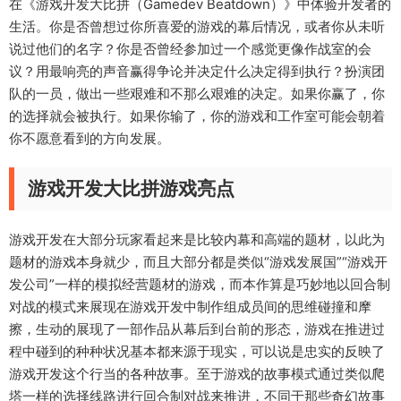
在《游戏开发大比拼（Gamedev Beatdown）》中体验开发者的
生活。你是否曾想过你所喜爱的游戏的幕后情况，或者你从未听
说过他们的名字？你是否曾经参加过一个感觉更像作战室的会
议？用最响亮的声音赢得争论并决定什么决定得到执行？扮演团
队的一员，做出一些艰难和不那么艰难的决定。如果你赢了，你
的选择就会被执行。如果你输了，你的游戏和工作室可能会朝着
你不愿意看到的方向发展。
游戏开发大比拼游戏亮点
游戏开发在大部分玩家看起来是比较内幕和高端的题材，以此为
题材的游戏本身就少，而且大部分都是类似“游戏发展国”“游戏开
发公司”一样的模拟经营题材的游戏，而本作算是巧妙地以回合制
对战的模式来展现在游戏开发中制作组成员间的思维碰撞和摩
擦，生动的展现了一部作品从幕后到台前的形态，游戏在推进过
程中碰到的种种状况基本都来源于现实，可以说是忠实的反映了
游戏开发这个行当的各种故事。至于游戏的故事模式通过类似爬
塔一样的选择线路进行回合制对战来推进，不同于那些奇幻故事