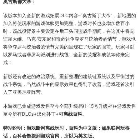
奥古斯都大帝
：
该版本加入全新的游戏拓展DLC内容–“奥古斯丁大帝”，新地图的
加入将使玩家的游戏体验更加完整，游戏时长也会增加数百小
时，该战役背景主要设定在后三头同盟战争期间，在这其中将见
证屋大维、马克·安东尼和雷必达争夺罗马统治者的情节，游戏也
将争夺罗马统治者的情节完美的呈现在了玩家的眼前。玩家可以
以罗马或者非罗马派别进行战役，全新的荣耀和成就等你来完
成！
新版还有改进的政治系统、重新整理的建筑链系统以及平衡过的
战斗系统，当然战斗中的显示效果也得到了改善，游戏还首次引
入了亚美尼亚阵营。
本游戏已集成游戏发售至今全部升级档(1-15号升级档)+游戏发售
至今所有DLCs+汉化补丁+
可离线百科
。
特别说明：游戏断网离线玩时，百科为中文版；如果联网玩得
话，百科会链接到游戏官网，所以为英文版。