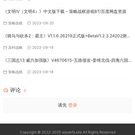
《文明IV（文明4）》中文版下载 – 策略战棋游戏BT/百度网盘资源
策略战棋
2023-09-20
《骑马与砍杀2：霸主》V1.1.6.26219正式版+BetaV1.2.3.24202测试
版-破军征程-官方中文-全DLC百度网盘下载
及时战略
2023-09-19
《三国志13 威力加强版》V4670615-五路侵攻-姜维北伐-四夷六国
+全DLC-中文版百度网盘下载
策略战棋
2023-09-18
评论
0
请先
登录
Copyright © 2022-2025 xiaoerfx.site All Rights Reserved