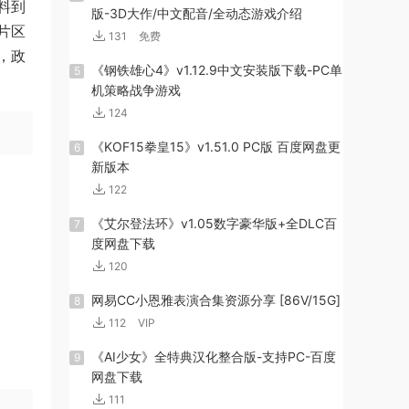
料到
版-3D大作/中文配音/全动态游戏介绍
片区
131
免费
，政
《钢铁雄心4》v1.12.9中文安装版下载-PC单
5
机策略战争游戏
124
《KOF15拳皇15》v1.51.0 PC版 百度网盘更
6
新版本
122
《艾尔登法环》v1.05数字豪华版+全DLC百
7
度网盘下载
120
网易CC小恩雅表演合集资源分享 [86V/15G]
8
112
VIP
《AI少女》全特典汉化整合版-支持PC-百度
9
网盘下载
111