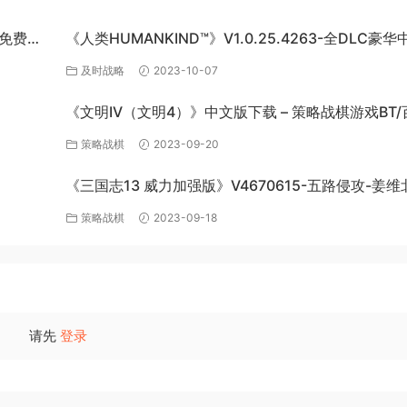
网盘免费下
《人类HUMANKIND™》V1.0.25.4263-全DLC豪华
版-百度网盘免费下载
及时战略
2023-10-07
《文明IV（文明4）》中文版下载 – 策略战棋游戏BT/
网盘资源
策略战棋
2023-09-20
《三国志13 威力加强版》V4670615-五路侵攻-姜维
全DLC百
四夷六国+全DLC-中文版百度网盘下载
策略战棋
2023-09-18
请先
登录