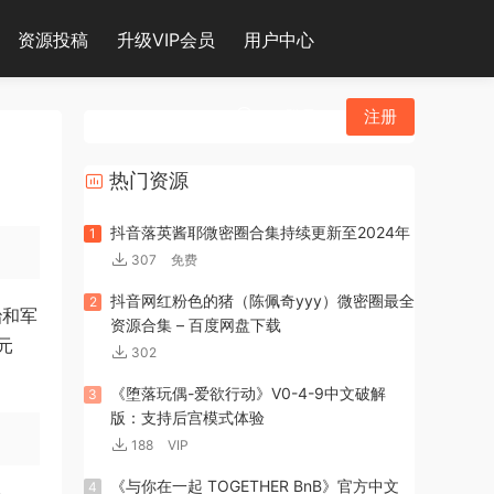
资源投稿
升级VIP会员
用户中心
登录
注册
热门资源
抖音落英酱耶微密圈合集持续更新至2024年
1
307
免费
抖音网红粉色的猪（陈佩奇yyy）微密圈最全
2
治和军
资源合集 – 百度网盘下载
元
302
《堕落玩偶-爱欲行动》V0-4-9中文破解
3
版：支持后宫模式体验
188
VIP
《与你在一起 TOGETHER BnB》官方中文
4