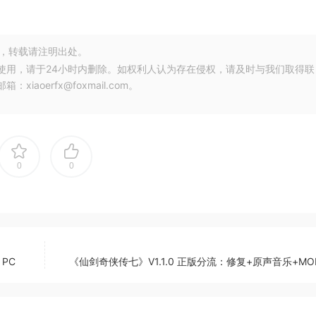
，转载请注明出处。
使用，请于24小时内删除。如权利人认为存在侵权，请及时与我们取得联
oerfx@foxmail.com。
0
0
 PC
《仙剑奇侠传七》V1.1.0 正版分流：修复+原声音乐+M