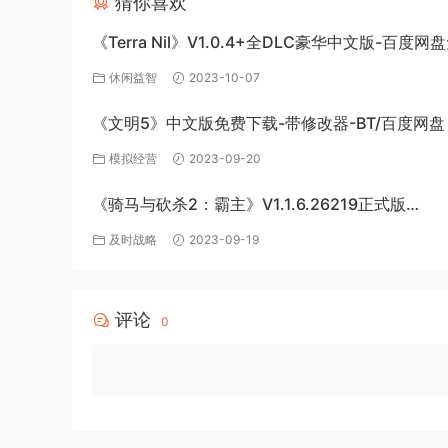
猜你喜欢
《Terra Nil》V1.0.4+全DLC豪华中文版-百度
载
休闲益智
2023-10-07
《文明5》中文版免费下载-带修改器-BT/百度网盘
模拟经营
2023-09-20
《骑马与砍杀2：霸主》V1.1.6.26219正式版
+BetaV1.2.3.24202测试版-破军征程-官方中文-
及时战略
2023-09-19
度网盘下载
评论
0