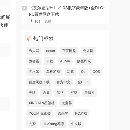
《艾尔登法环》v1.08数字豪华版+全DLC-
10
PC百度网盘下载
际间展
101
免费
伙伴
热门标签
秀人网
coser
百度网盘
秀人网
微密圈
下载
ASMR
解压即玩
无水印
单机游戏
写真
OL
COS
百度网盘下载
官方中文
全DLC
美腿
合集
黑丝
丝袜
星颜社
XINGYAN星颜社
尤蜜荟
YOUMI尤蜜荟
语画界
PC游戏
尤蜜
HuaYang花漾
中文版