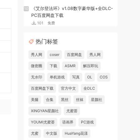
《艾尔登法环》v1.08数字豪华版+全DLC-
10
PC百度网盘下载
101
免费
热门标签
秀人网
coser
百度网盘
秀人网
微密圈
下载
ASMR
解压即玩
无水印
单机游戏
写真
OL
COS
百度网盘下载
官方中文
全DLC
美腿
合集
黑丝
丝袜
星颜社
XINGYAN星颜社
尤蜜荟
YOUMI尤蜜荟
语画界
PC游戏
尤蜜
中文版
HuaYang花漾