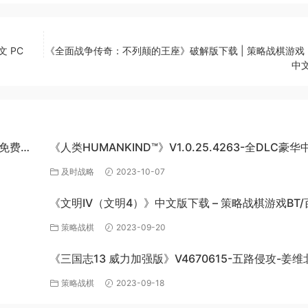
文 PC
《全面战争传奇：不列颠的王座》破解版下载 | 策略战棋游戏 |
中文
网盘免费下
《人类HUMANKIND™》V1.0.25.4263-全DLC豪华
版-百度网盘免费下载
及时战略
2023-10-07
《文明IV（文明4）》中文版下载 – 策略战棋游戏BT/
网盘资源
策略战棋
2023-09-20
《三国志13 威力加强版》V4670615-五路侵攻-姜维
全DLC百
四夷六国+全DLC-中文版百度网盘下载
策略战棋
2023-09-18