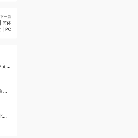
下一篇
 简体
 | PC
中文
百度
北伐-