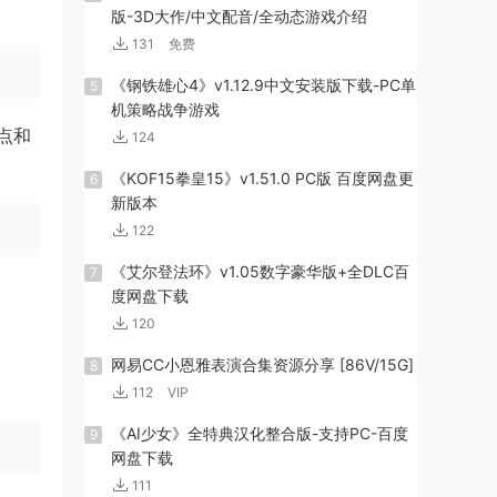
版-3D大作/中文配音/全动态游戏介绍
131
免费
《钢铁雄心4》v1.12.9中文安装版下载-PC单
5
机策略战争游戏
点和
124
《KOF15拳皇15》v1.51.0 PC版 百度网盘更
6
新版本
122
《艾尔登法环》v1.05数字豪华版+全DLC百
7
度网盘下载
120
网易CC小恩雅表演合集资源分享 [86V/15G]
8
112
VIP
《AI少女》全特典汉化整合版-支持PC-百度
9
网盘下载
111