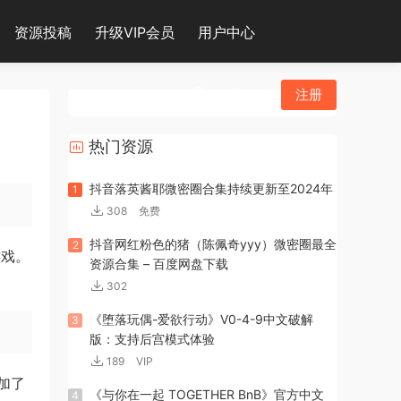
资源投稿
升级VIP会员
用户中心
登录
注册
热门资源
抖音落英酱耶微密圈合集持续更新至2024年
1
308
免费
抖音网红粉色的猪（陈佩奇yyy）微密圈最全
2
游戏。
资源合集 – 百度网盘下载
302
《堕落玩偶-爱欲行动》V0-4-9中文破解
3
版：支持后宫模式体验
189
VIP
加了
《与你在一起 TOGETHER BnB》官方中文
4