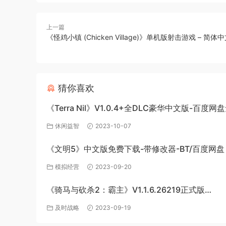
上一篇
《怪鸡小镇 (Chicken Village)》单机版射击游戏 – 简体中
猜你喜欢
《Terra Nil》V1.0.4+全DLC豪华中文版-百度
载
休闲益智
2023-10-07
《文明5》中文版免费下载-带修改器-BT/百度网盘
模拟经营
2023-09-20
《骑马与砍杀2：霸主》V1.1.6.26219正式版
+BetaV1.2.3.24202测试版-破军征程-官方中文-
及时战略
2023-09-19
度网盘下载