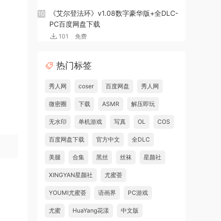
《艾尔登法环》v1.08数字豪华版+全DLC-
10
PC百度网盘下载
101
免费
热门标签
秀人网
coser
百度网盘
秀人网
微密圈
下载
ASMR
解压即玩
无水印
单机游戏
写真
OL
COS
百度网盘下载
官方中文
全DLC
美腿
合集
黑丝
丝袜
星颜社
XINGYAN星颜社
尤蜜荟
YOUMI尤蜜荟
语画界
PC游戏
尤蜜
HuaYang花漾
中文版