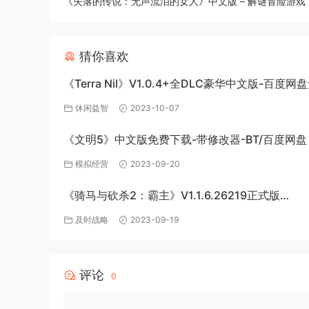
《失落的传说：无声流泪的女人》中文版 – 解谜冒险游戏
猜你喜欢
《Terra Nil》V1.0.4+全DLC豪华中文版-百度
载
休闲益智
2023-10-07
《文明5》中文版免费下载-带修改器-BT/百度网盘
模拟经营
2023-09-20
《骑马与砍杀2：霸主》V1.1.6.26219正式版
+BetaV1.2.3.24202测试版-破军征程-官方中文-
及时战略
2023-09-19
度网盘下载
评论
0