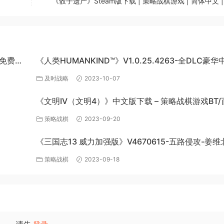
《骰子遗产》Steam版下载 | 策略战棋游戏 | 简体中文 |
网盘免费下
《人类HUMANKIND™》V1.0.25.4263-全DLC豪华
版-百度网盘免费下载
及时战略
2023-10-07
《文明IV（文明4）》中文版下载 – 策略战棋游戏BT/
网盘资源
策略战棋
2023-09-20
《三国志13 威力加强版》V4670615-五路侵攻-姜维
全DLC百
四夷六国+全DLC-中文版百度网盘下载
策略战棋
2023-09-18