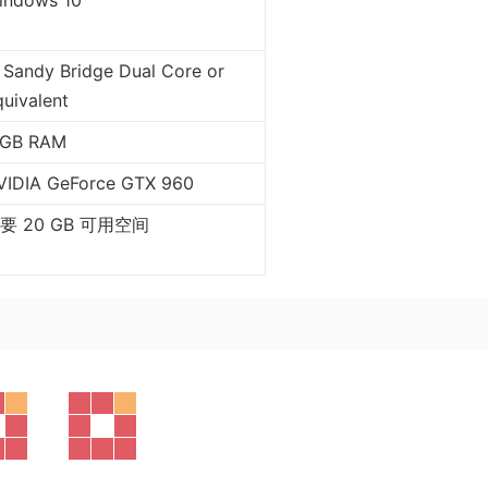
indows 10
 Sandy Bridge Dual Core or
uivalent
 GB RAM
VIDIA GeForce GTX 960
要 20 GB 可用空间