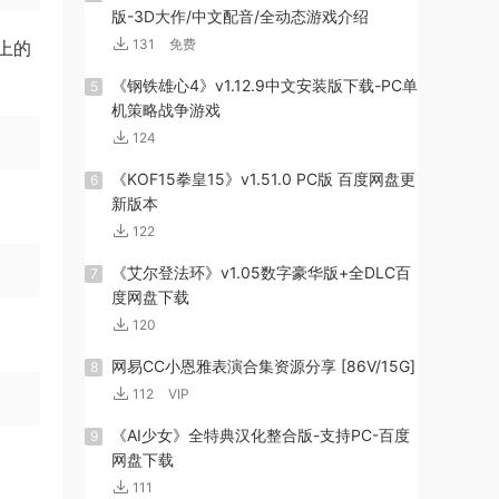
版-3D大作/中文配音/全动态游戏介绍
131
免费
上的
《钢铁雄心4》v1.12.9中文安装版下载-PC单
5
机策略战争游戏
124
《KOF15拳皇15》v1.51.0 PC版 百度网盘更
6
新版本
122
《艾尔登法环》v1.05数字豪华版+全DLC百
7
度网盘下载
120
网易CC小恩雅表演合集资源分享 [86V/15G]
8
112
VIP
《AI少女》全特典汉化整合版-支持PC-百度
9
网盘下载
111