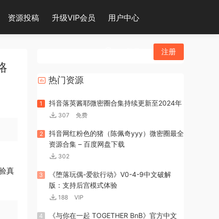
资源投稿
升级VIP会员
用户中心
登录
注册
略
热门资源
抖音落英酱耶微密圈合集持续更新至2024年
1
307
免费
抖音网红粉色的猪（陈佩奇yyy）微密圈最全
2
资源合集 – 百度网盘下载
302
体验真
《堕落玩偶-爱欲行动》V0-4-9中文破解
3
版：支持后宫模式体验
188
VIP
《与你在一起 TOGETHER BnB》官方中文
4