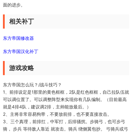
面的进步。
相关补丁
东方帝国修改器
东方帝国汉化补丁
游戏攻略
东方帝国怎么玩？/战斗技巧？
1、前排设定是1那里的黄色框框，2队是红色框框，自己拉队伍就
可以调位置了。可以调整阵型来实现你有几队编制。（目前最高
就是4排4队，建议调2排，主帅能放最后。）
2、主将非常容易狗带，不要放前排，也不要直接攻击。
3、三个真理，前排扛，中军打，后排骚扰。步骑弓，也可步弓
骑， 步兵 等待敌人靠近 就攻击。骑兵 绕侧翼包抄。 弓骑兵或弓