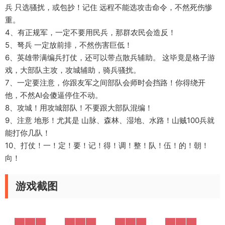
兵 只选骚扰，或包抄！记住 远程不能选攻击命令，不然死伤惨
重。
4、有正规军，一定不要用民兵，那群农民会造反！
5、弩兵 一定放前排，不然伤害巨低！
6、英雄带满编兵打仗，还可以带点散兵辅助。 这毕竟是格子游
戏，大部队主攻，攻城辅助，骑兵骚扰。
7、一定要注意，你跟友军之间部队会师时会挡路！你得绕开
他，不然AI会傻逼停住不动。
8、攻城！用攻城部队！不要跟大部队混编！
9、注意 地形！尤其是 山脉、森林、湿地、水路！山贼100兵就
能打你几队！
10、打仗！一！定！要！记！得！调！整！队！伍！的！朝！
向！
游戏截图