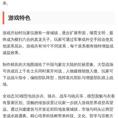
杀。
游戏特色
游戏开始时玩家仅拥有一座城镇，逐步扩展帝国，哺育文明，最
终成为横扫六合的真龙天子。玩家可通过军事或外交手段迫使其
他派系屈从。游戏共有16个不同派系，每个派系都有独特增益或
减益效果。
制作精良的大地图描绘了中国与蒙古大陆的壮丽景象。大型战场
可供成百上千名士兵同时展开对战，人物建模细致入微。玩家可
下达战斗指令，编组部队阵型，指挥老兵部队与增援部队踏上战
场。
全动态3D模型包括步兵、骑兵、战车与砲兵等，模型面貌与衣着
有显著区别。流畅的缩放设置让玩家一步踏入游戏世界或登高望
远。通过兴建建筑与开发近郊田地发展城镇，市场与码头让商贸
变成水路通衢。精心培养科技树带来科技、文化、哲学与宗教方