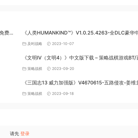
网盘免费下
《人类HUMANKIND™》V1.0.25.4263-全DLC豪华
版-百度网盘免费下载
及时战略
2023-10-07
《文明IV（文明4）》中文版下载 – 策略战棋游戏BT/
网盘资源
策略战棋
2023-09-20
《三国志13 威力加强版》V4670615-五路侵攻-姜维
全DLC百
四夷六国+全DLC-中文版百度网盘下载
策略战棋
2023-09-18
请先
登录