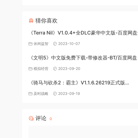
猜你喜欢
《Terra Nil》V1.0.4+全DLC豪华中文版-百度
载
休闲益智
2023-10-07
《文明5》中文版免费下载-带修改器-BT/百度网盘
模拟经营
2023-09-20
《骑马与砍杀2：霸主》V1.1.6.26219正式版
+BetaV1.2.3.24202测试版-破军征程-官方中文-
及时战略
2023-09-19
度网盘下载
评论
0