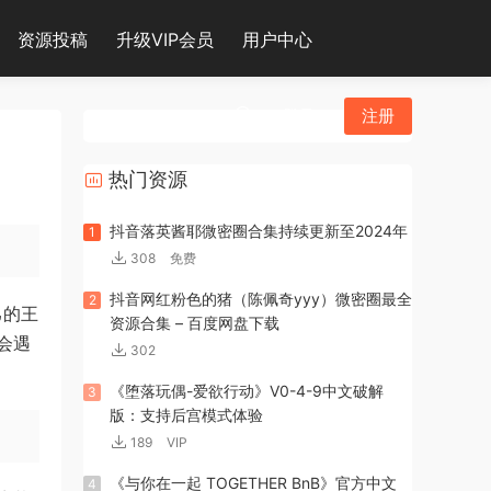
资源投稿
升级VIP会员
用户中心
登录
注册
热门资源
抖音落英酱耶微密圈合集持续更新至2024年
1
308
免费
抖音网红粉色的猪（陈佩奇yyy）微密圈最全
2
己的王
资源合集 – 百度网盘下载
会遇
302
《堕落玩偶-爱欲行动》V0-4-9中文破解
3
版：支持后宫模式体验
189
VIP
《与你在一起 TOGETHER BnB》官方中文
4