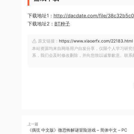
下载地址1：
http://dacdate.com/file/38c32b5c
下载地址2：
BT种子
原文链接：
https://www.xiaoerfx.com/22183.html
本站资源均来自网络用户自发分享，仅限个人学习研究
系，我们会及时修改删除，并向您致以诚挚歉意。联系邮箱：xia
上一篇
《偶弦 中文版》微恐怖解谜冒险游戏 – 简体中文 – PC