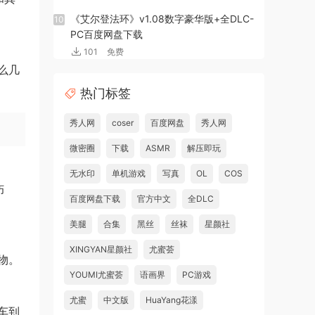
《艾尔登法环》v1.08数字豪华版+全DLC-
10
PC百度网盘下载
101
免费
么几
热门标签
秀人网
coser
百度网盘
秀人网
微密圈
下载
ASMR
解压即玩
无水印
单机游戏
写真
OL
COS
伤
百度网盘下载
官方中文
全DLC
美腿
合集
黑丝
丝袜
星颜社
XINGYAN星颜社
尤蜜荟
物。
YOUMI尤蜜荟
语画界
PC游戏
尤蜜
中文版
HuaYang花漾
车到