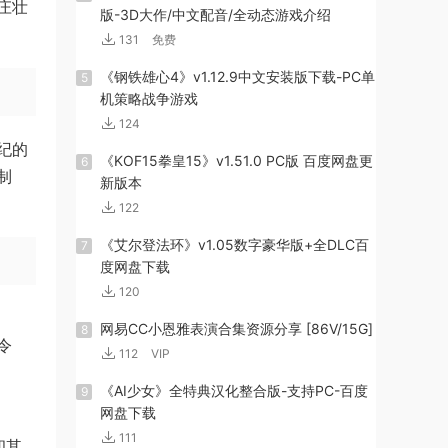
庄壮
版-3D大作/中文配音/全动态游戏介绍
131
免费
《钢铁雄心4》v1.12.9中文安装版下载-PC单
5
机策略战争游戏
124
纪的
《KOF15拳皇15》v1.51.0 PC版 百度网盘更
6
制
新版本
122
《艾尔登法环》v1.05数字豪华版+全DLC百
7
度网盘下载
120
网易CC小恩雅表演合集资源分享 [86V/15G]
8
令
112
VIP
《AI少女》全特典汉化整合版-支持PC-百度
9
网盘下载
111
和其