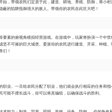
开始，带领农民们定居于此，建造、耕地、养殖、防御，将小村
隐蔽的陷阱抵御强大的敌人。带领你的农民在此壮大吧！
等要素的俯视角模拟经营游戏。在游戏中，玩家将扮演一个中世
成坚不可摧的巨大城堡。委派你的农民进行建造、开采、种植、
兽们！
的职业。一旦给农民分配了职业，他们就会执行相应的任务和指
民可能不擅长战斗，你可以将其编组，以确保战斗的胜利。
技术能力：制造、贸易、照明、装饰、设备、防御……你的角色