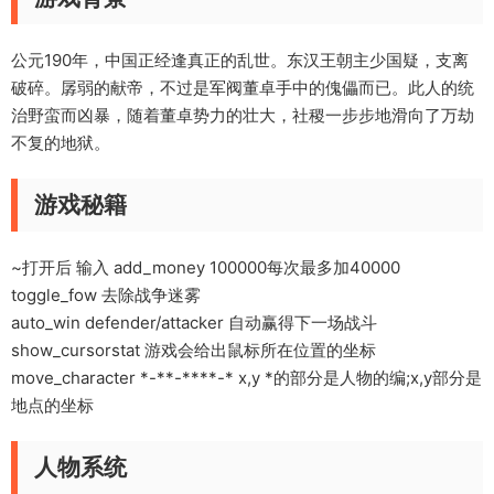
公元190年，中国正经逢真正的乱世。东汉王朝主少国疑，支离
破碎。孱弱的献帝，不过是军阀董卓手中的傀儡而已。此人的统
治野蛮而凶暴，随着董卓势力的壮大，社稷一步步地滑向了万劫
不复的地狱。
游戏秘籍
~打开后 输入 add_money 100000每次最多加40000
toggle_fow 去除战争迷雾
auto_win defender/attacker 自动赢得下一场战斗
show_cursorstat 游戏会给出鼠标所在位置的坐标
move_character *-**-****-* x,y *的部分是人物的编;x,y部分是
地点的坐标
人物系统