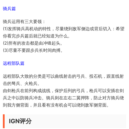
骑兵篇
骑兵运用有三大要领：
(1)发挥骑兵高机动的特性，尽量绕到敌军侧边或背后切入：希望
你看完步兵篇后就已经知道为什么。
(2)所有的攻击都是由冲锋起头。
(3)尽量不要跟步兵长时间肉搏。
远程部队篇
远程部队大致的分类是可以曲线射击的弓兵、投石机，跟直线射
击的弩兵、火枪兵。
由剑枪兵在前列构成战线，保护后列的弓兵，枪兵可以安插在剑
兵之中以防骑兵冲击。骑兵则在左右二翼押阵，防止对方骑兵绕
到我方侧背面，并且看有没有机会可以绕到敌军侧背面。
IGN评分