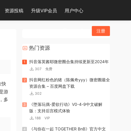
资源投稿
升级VIP会员
用户中心
登录
注册
热门资源
抖音落英酱耶微密圈合集持续更新至2024年
1
307
免费
抖音网红粉色的猪（陈佩奇yyy）微密圈最全
2
款快
资源合集 – 百度网盘下载
是游
302
，多
《堕落玩偶-爱欲行动》V0-4-9中文破解
3
版：支持后宫模式体验
188
VIP
《与你在一起 TOGETHER BnB》官方中文
4