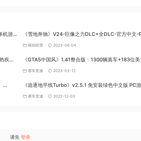
C单机游
《雪地奔驰》V24-巨像之力DLC+全DLC-官方中文-P
百度网盘资源
模拟经营
2023-06-04
炽热疾风-
《GTA5中国风》1.41整合版：1300辆真车+183位
英雄+200%存档下载（PC-百度网盘）
赛车竞速
2023-03-12
》
《追逐地平线Turbo》v2.5.1 免安装绿色中文版 PC
百度网盘下载
赛车竞速
2022-12-03
请先
登录