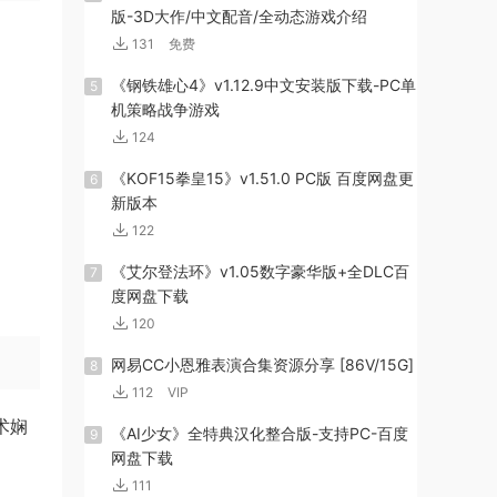
版-3D大作/中文配音/全动态游戏介绍
131
免费
《钢铁雄心4》v1.12.9中文安装版下载-PC单
5
机策略战争游戏
124
《KOF15拳皇15》v1.51.0 PC版 百度网盘更
6
新版本
122
《艾尔登法环》v1.05数字豪华版+全DLC百
7
度网盘下载
120
网易CC小恩雅表演合集资源分享 [86V/15G]
8
112
VIP
术娴
《AI少女》全特典汉化整合版-支持PC-百度
9
网盘下载
111