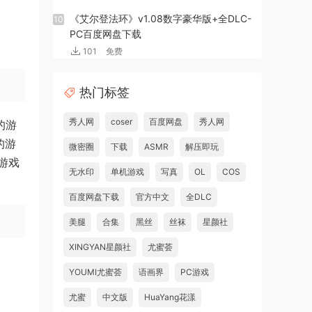
《艾尔登法环》v1.08数字豪华版+全DLC-
10
PC百度网盘下载
101
免费
热门标签
秀人网
coser
百度网盘
秀人网
的游
的游
微密圈
下载
ASMR
解压即玩
游戏
无水印
单机游戏
写真
OL
COS
百度网盘下载
官方中文
全DLC
美腿
合集
黑丝
丝袜
星颜社
XINGYAN星颜社
尤蜜荟
YOUMI尤蜜荟
语画界
PC游戏
尤蜜
中文版
HuaYang花漾