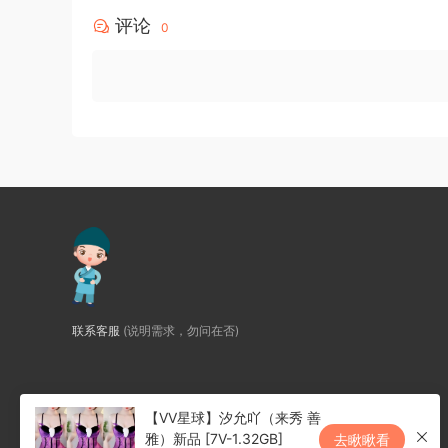
评论
0
联系客服
(说明需求，勿问在否)
【VV星球】汐允吖（来秀 善
雅）新品 [7V-1.32GB]
去瞅瞅看