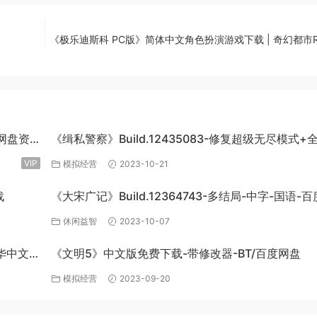
《极乐迪斯科 PC版》简体中文角色扮演游戏下载 | 奇幻都市R
度网盘资
《缉私警察》Build.12435083-修复超级无尽模式+
DLC-官方中文-免费下载
VIP
模拟经营
2023-10-21
战
《大宋广记》Build.12364743-多结局-中字-国语-
盘下载
休闲益智
2023-10-07
豪华中文
《文明5》中文版免费下载-带修改器-BT/百度网盘
模拟经营
2023-09-20