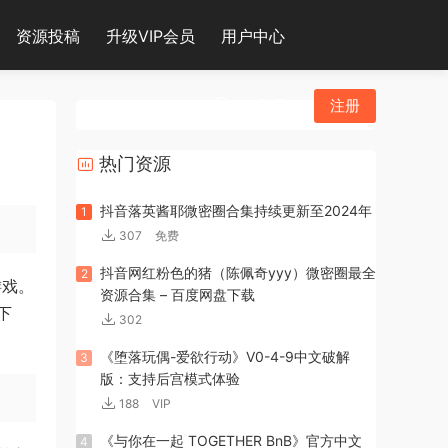
资源投稿
升级VIP会员
用户中心
登录
注册
热门资源
抖音落英酱耶微密圈合集持续更新至2024年
1
307
免费
抖音网红粉色的猪（陈佩奇yyy）微密圈最全
2
营游戏。
资源合集 – 百度网盘下载
下
302
《堕落玩偶-爱欲行动》V0-4-9中文破解
3
版：支持后宫模式体验
188
VIP
《与你在一起 TOGETHER BnB》官方中文
4