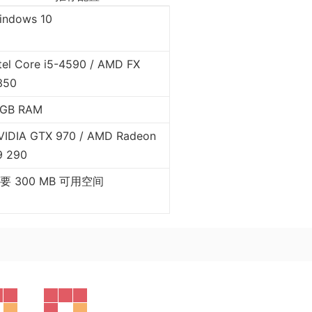
indows 10
ntel Core i5-4590 / AMD FX
350
 GB RAM
VIDIA GTX 970 / AMD Radeon
9 290
要 300 MB 可用空间