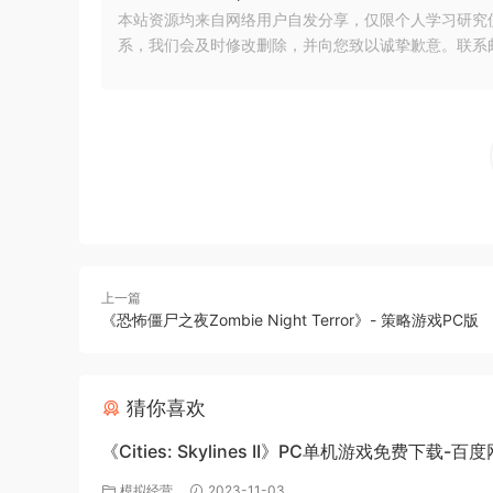
本站资源均来自网络用户自发分享，仅限个人学习研究
系，我们会及时修改删除，并向您致以诚挚歉意。联系邮箱：xia
上一篇
《恐怖僵尸之夜Zombie Night Terror》- 策略游戏PC版
猜你喜欢
《Cities: Skylines II》PC单机游戏免费下载-百
源
模拟经营
2023-11-03