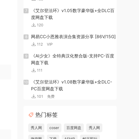
《艾尔登法环》v1.05数字豪华版+全DLC百
7
度网盘下载
120
网易CC小恩雅表演合集资源分享 [86V/15G]
8
112
VIP
《AI少女》全特典汉化整合版-支持PC-百度
9
网盘下载
111
《艾尔登法环》v1.08数字豪华版+全DLC-
10
PC百度网盘下载
101
免费
热门标签
秀人网
coser
百度网盘
秀人网
微密圈
下载
ASMR
解压即玩