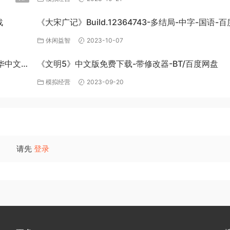
战
《大宋广记》Build.12364743-多结局-中字-国语-
盘下载
休闲益智
2023-10-07
豪华中文
《文明5》中文版免费下载-带修改器-BT/百度网盘
模拟经营
2023-09-20
请先
登录