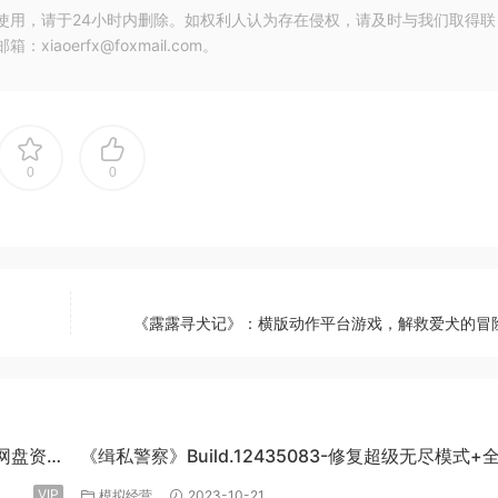
使用，请于24小时内删除。如权利人认为存在侵权，请及时与我们取得联
oerfx@foxmail.com。
0
0
《露露寻犬记》：横版动作平台游戏，解救爱犬的冒
度网盘资
《缉私警察》Build.12435083-修复超级无尽模式+
DLC-官方中文-免费下载
VIP
模拟经营
2023-10-21