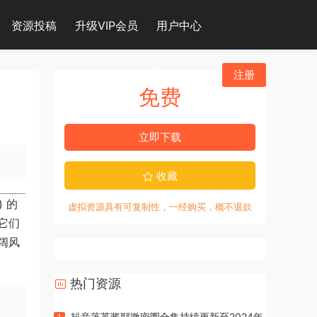
资源投稿
升级VIP会员
用户中心
登录
注册
免费
立即下载
收藏
) 的
虚拟资源具有可复制性，一经购买，概不退款
它们
阔风
热门资源
抖音落英酱耶微密圈合集持续更新至2024年