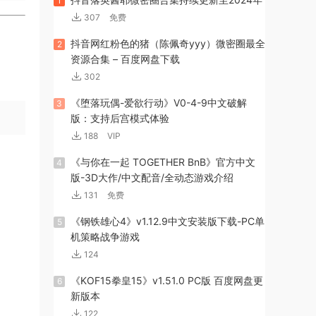
1
307
免费
抖音网红粉色的猪（陈佩奇yyy）微密圈最全
2
资源合集 – 百度网盘下载
302
《堕落玩偶-爱欲行动》V0-4-9中文破解
3
版：支持后宫模式体验
188
VIP
《与你在一起 TOGETHER BnB》官方中文
4
版-3D大作/中文配音/全动态游戏介绍
131
免费
《钢铁雄心4》v1.12.9中文安装版下载-PC单
5
机策略战争游戏
124
《KOF15拳皇15》v1.51.0 PC版 百度网盘更
6
新版本
122