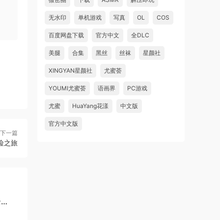
无水印
单机游戏
写真
OL
COS
百度网盘下载
官方中文
全DLC
美腿
合集
黑丝
丝袜
星颜社
XINGYAN星颜社
尤蜜荟
YOUMI尤蜜荟
语画界
PC游戏
尤蜜
HuaYang花漾
中文版
官方中文版
下一篇
险之旅
全