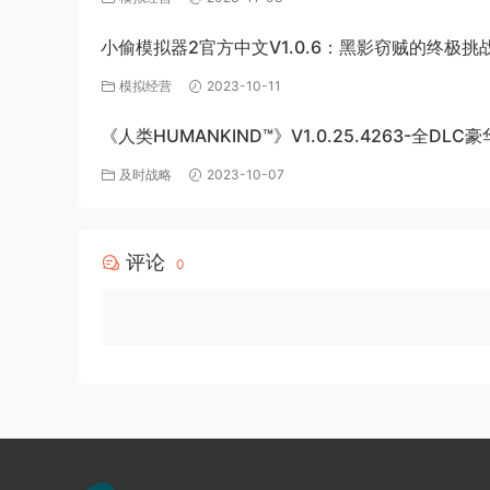
小偷模拟器2官方中文V1.0.6：黑影窃贼的终极挑
模拟经营
2023-10-11
《人类HUMANKIND™》V1.0.25.4263-全DLC
版-百度网盘免费下载
及时战略
2023-10-07
评论
0