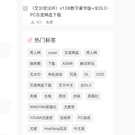
《艾尔登法环》v1.08数字豪华版+全DLC-
10
PC百度网盘下载
101
免费
热门标签
秀人网
coser
百度网盘
秀人网
微密圈
下载
ASMR
解压即玩
无水印
单机游戏
写真
OL
COS
百度网盘下载
官方中文
全DLC
美腿
合集
黑丝
丝袜
星颜社
XINGYAN星颜社
尤蜜荟
YOUMI尤蜜荟
语画界
PC游戏
尤蜜
HuaYang花漾
中文版