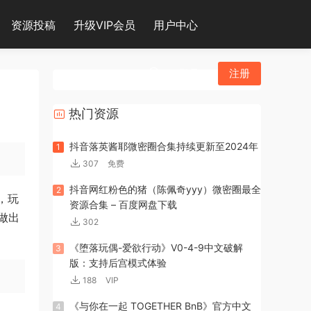
资源投稿
升级VIP会员
用户中心
登录
注册
热门资源
抖音落英酱耶微密圈合集持续更新至2024年
1
307
免费
抖音网红粉色的猪（陈佩奇yyy）微密圈最全
2
，玩
资源合集 – 百度网盘下载
做出
302
《堕落玩偶-爱欲行动》V0-4-9中文破解
3
版：支持后宫模式体验
188
VIP
《与你在一起 TOGETHER BnB》官方中文
4