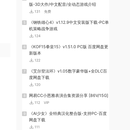
版-3D大作/中文配音/全动态游戏介绍
131
免费
《钢铁雄心4》v1.12.9中文安装版下载-PC单
5
机策略战争游戏
124
《KOF15拳皇15》v1.51.0 PC版 百度网盘更
6
新版本
122
《艾尔登法环》v1.05数字豪华版+全DLC百
7
度网盘下载
120
网易CC小恩雅表演合集资源分享 [86V/15G]
8
112
VIP
《AI少女》全特典汉化整合版-支持PC-百度
9
网盘下载
111