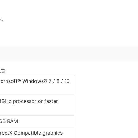
。
性。
配置
icrosoft® Windows® 7 / 8 / 10
4GHz processor or faster
 GB RAM
irectX Compatible graphics