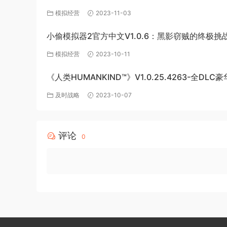
源
模拟经营
2023-11-03
小偷模拟器2官方中文V1.0.6：黑影窃贼的终极挑
模拟经营
2023-10-11
《人类HUMANKIND™》V1.0.25.4263-全DLC
版-百度网盘免费下载
及时战略
2023-10-07
评论
0