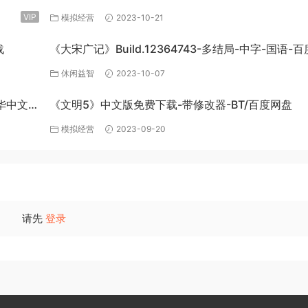
DLC-官方中文-免费下载
VIP
模拟经营
2023-10-21
战
《大宋广记》Build.12364743-多结局-中字-国语-
盘下载
休闲益智
2023-10-07
豪华中文
《文明5》中文版免费下载-带修改器-BT/百度网盘
模拟经营
2023-09-20
请先
登录