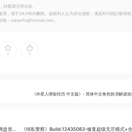
，转载请注明出处。
使用，请于24小时内删除。如权利人认为存在侵权，请及时与我们取得联
oerfx@foxmail.com。
0
0
《外星人绑架经历 中文版》- 简体中文角色扮演解谜游戏
度网盘资
《缉私警察》Build.12435083-修复超级无尽模式+