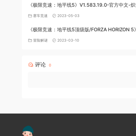
《极限竞速：地平线5》V1.583.19.0-官方中文-
极速绽放+全DLC-PC版百度网盘资源
赛车竞速
2023-05-03
《极限竞速：地平线5顶级版/FORZA HORIZON 5
v1.563.816+全DLC-PC百度网盘资源
冒险解谜
2023-03-10
评论
0