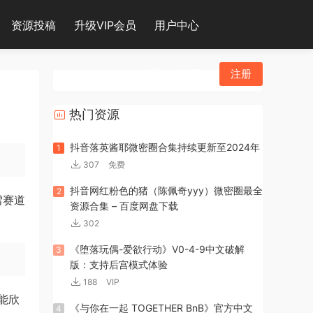
资源投稿
升级VIP会员
用户中心
登录
注册
热门资源
抖音落英酱耶微密圈合集持续更新至2024年
1
307
免费
抖音网红粉色的猪（陈佩奇yyy）微密圈最全
2
雪赛道
资源合集 – 百度网盘下载
302
《堕落玩偶-爱欲行动》V0-4-9中文破解
3
版：支持后宫模式体验
188
VIP
能欣
《与你在一起 TOGETHER BnB》官方中文
4