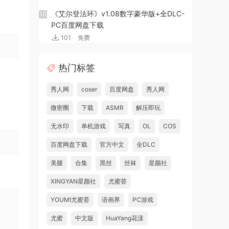
《艾尔登法环》v1.08数字豪华版+全DLC-
10
PC百度网盘下载
101
免费
热门标签
秀人网
coser
百度网盘
秀人网
微密圈
下载
ASMR
解压即玩
无水印
单机游戏
写真
OL
COS
百度网盘下载
官方中文
全DLC
美腿
合集
黑丝
丝袜
星颜社
XINGYAN星颜社
尤蜜荟
YOUMI尤蜜荟
语画界
PC游戏
尤蜜
中文版
HuaYang花漾