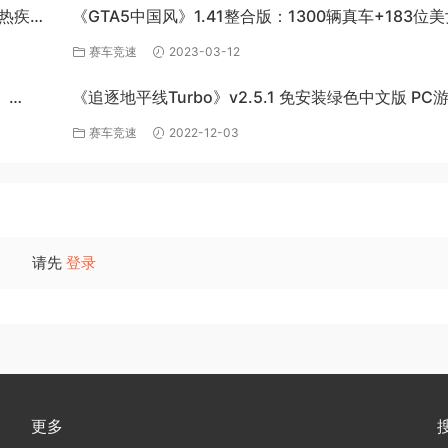
炽热疾风-
《GTA5中国风》1.41整合版：1300辆真车+183位
英雄+200%存档下载（PC-百度网盘）
赛车竞速
2023-03-12
》
《追逐地平线Turbo》v2.5.1 免安装绿色中文版 PC
百度网盘下载
赛车竞速
2022-12-03
请先
登录
更多