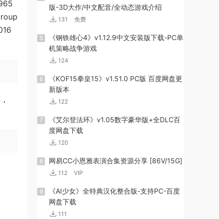
965
版-3D大作/中文配音/全动态游戏介绍
Group
131
免费
016
《钢铁雄心4》v1.12.9中文安装版下载-PC单
5
机策略战争游戏
124
《KOF15拳皇15》v1.51.0 PC版 百度网盘更
6
新版本
存，
122
《艾尔登法环》v1.05数字豪华版+全DLC百
7
度网盘下载
120
网易CC小恩雅表演合集资源分享 [86V/15G]
8
112
VIP
《AI少女》全特典汉化整合版-支持PC-百度
9
网盘下载
111