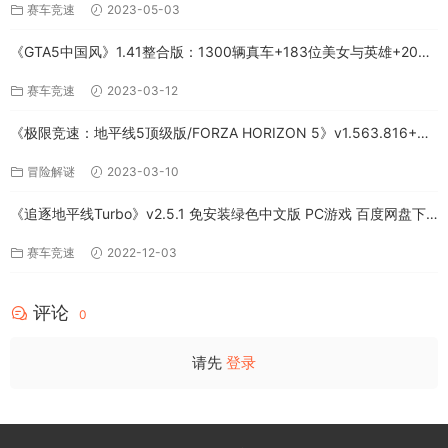
赛车竞速
2023-05-03
《GTA5中国风》1.41整合版：1300辆真车+183位美女与英雄+200%
存档下载（PC-百度网盘）
赛车竞速
2023-03-12
《极限竞速：地平线5顶级版/FORZA HORIZON 5》v1.563.816+全
DLC-PC百度网盘资源
冒险解谜
2023-03-10
《追逐地平线Turbo》v2.5.1 免安装绿色中文版 PC游戏 百度网盘下
载
赛车竞速
2022-12-03
评论
0
请先
登录