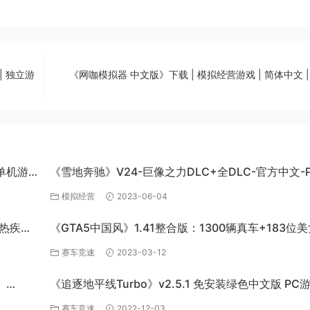
| 独立游
《网咖模拟器 中文版》下载 | 模拟经营游戏 | 简体中文 |
C单机游
《雪地奔驰》V24-巨像之力DLC+全DLC-官方中文-P
百度网盘资源
模拟经营
2023-06-04
炽热疾风-
《GTA5中国风》1.41整合版：1300辆真车+183位
英雄+200%存档下载（PC-百度网盘）
赛车竞速
2023-03-12
》
《追逐地平线Turbo》v2.5.1 免安装绿色中文版 PC
百度网盘下载
赛车竞速
2022-12-03