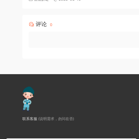
评论
0
联系客服
(说明需求，勿问在否)