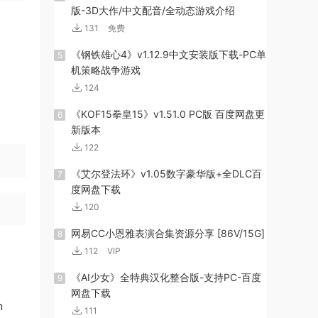
版-3D大作/中文配音/全动态游戏介绍
131
免费
《钢铁雄心4》v1.12.9中文安装版下载-PC单
5
机策略战争游戏
124
《KOF15拳皇15》v1.51.0 PC版 百度网盘更
6
新版本
122
《艾尔登法环》v1.05数字豪华版+全DLC百
7
度网盘下载
120
网易CC小恩雅表演合集资源分享 [86V/15G]
8
112
VIP
《AI少女》全特典汉化整合版-支持PC-百度
9
网盘下载
n
111