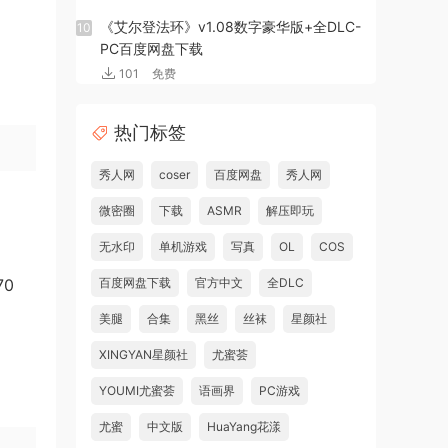
《艾尔登法环》v1.08数字豪华版+全DLC-
10
PC百度网盘下载
101
免费
热门标签
秀人网
coser
百度网盘
秀人网
微密圈
下载
ASMR
解压即玩
无水印
单机游戏
写真
OL
COS
70
百度网盘下载
官方中文
全DLC
美腿
合集
黑丝
丝袜
星颜社
XINGYAN星颜社
尤蜜荟
YOUMI尤蜜荟
语画界
PC游戏
尤蜜
中文版
HuaYang花漾