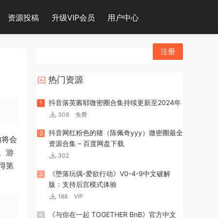
资源投稿
升级VIP会员
用户中心
登录
注册
热门资源
抖音落英酱耶微密圈合集持续更新至2024年
1
308
免费
抖音网红粉色的猪（陈佩奇yyy）微密圈最全
2
内将会
资源合集 – 百度网盘下载
。游
302
得第
《堕落玩偶-爱欲行动》V0-4-9中文破解
3
版：支持后宫模式体验
188
VIP
《与你在一起 TOGETHER BnB》官方中文
4