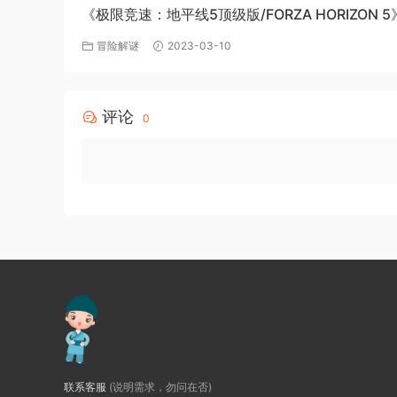
《极限竞速：地平线5顶级版/FORZA HORIZON 5
v1.563.816+全DLC-PC百度网盘资源
冒险解谜
2023-03-10
评论
0
联系客服
(说明需求，勿问在否)