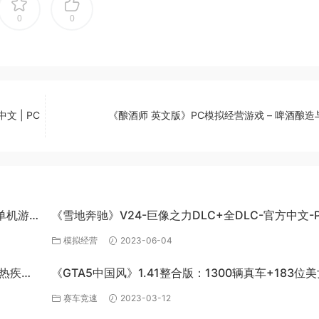
0
0
文 | PC
《酿酒师 英文版》PC模拟经营游戏 – 啤酒酿造
C单机游
《雪地奔驰》V24-巨像之力DLC+全DLC-官方中文-P
百度网盘资源
模拟经营
2023-06-04
炽热疾风-
《GTA5中国风》1.41整合版：1300辆真车+183位
英雄+200%存档下载（PC-百度网盘）
赛车竞速
2023-03-12