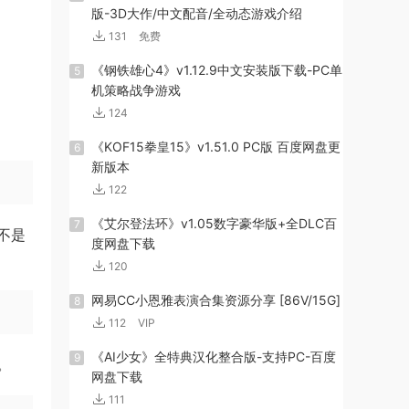
版-3D大作/中文配音/全动态游戏介绍
131
免费
《钢铁雄心4》v1.12.9中文安装版下载-PC单
5
机策略战争游戏
124
《KOF15拳皇15》v1.51.0 PC版 百度网盘更
6
新版本
122
《艾尔登法环》v1.05数字豪华版+全DLC百
7
不是
度网盘下载
120
网易CC小恩雅表演合集资源分享 [86V/15G]
8
112
VIP
《AI少女》全特典汉化整合版-支持PC-百度
9
。
网盘下载
111