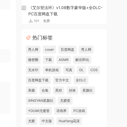
《艾尔登法环》v1.08数字豪华版+全DLC-
10
PC百度网盘下载
101
免费
热门标签
秀人网
coser
百度网盘
秀人网
微密圈
下载
ASMR
解压即玩
无水印
单机游戏
写真
OL
COS
百度网盘下载
官方中文
全DLC
美腿
合集
黑丝
丝袜
星颜社
XINGYAN星颜社
尤蜜荟
YOUMI尤蜜荟
语画界
PC游戏
尤蜜
中文版
HuaYang花漾