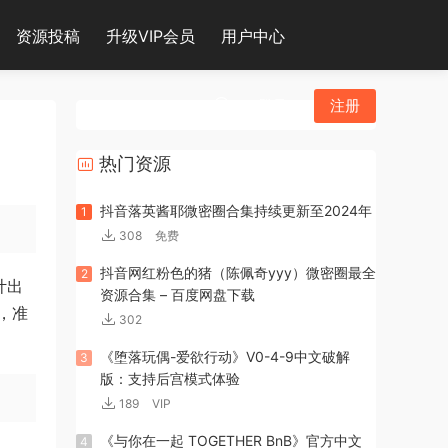
资源投稿
升级VIP会员
用户中心
登录
注册
热门资源
抖音落英酱耶微密圈合集持续更新至2024年
1
308
免费
抖音网红粉色的猪（陈佩奇yyy）微密圈最全
2
计出
资源合集 – 百度网盘下载
，准
302
《堕落玩偶-爱欲行动》V0-4-9中文破解
3
版：支持后宫模式体验
189
VIP
《与你在一起 TOGETHER BnB》官方中文
4