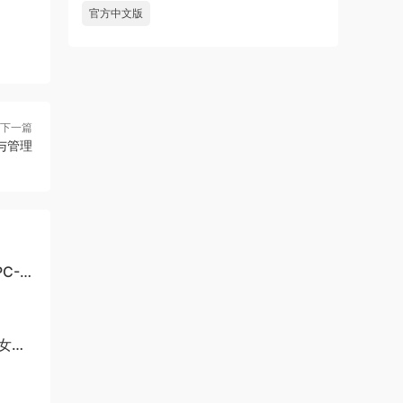
官方中文版
下一篇
与管理
C-
美女与