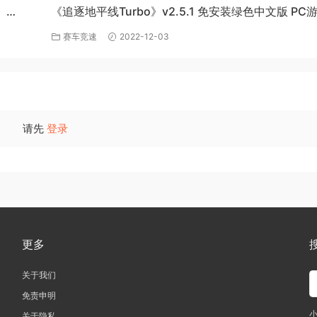
》
《追逐地平线Turbo》v2.5.1 免安装绿色中文版 PC
百度网盘下载
赛车竞速
2022-12-03
请先
登录
更多
关于我们
免责申明
关于隐私