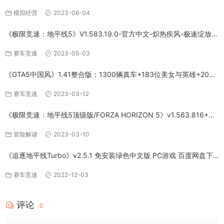
模拟经营
2023-06-04
《极限竞速：地平线5》V1.583.19.0-官方中文-炽热疾风-极速绽放
+全DLC-PC版百度网盘资源
赛车竞速
2023-05-03
《GTA5中国风》1.41整合版：1300辆真车+183位美女与英雄+200%
存档下载（PC-百度网盘）
赛车竞速
2023-03-12
《极限竞速：地平线5顶级版/FORZA HORIZON 5》v1.563.816+全
DLC-PC百度网盘资源
冒险解谜
2023-03-10
《追逐地平线Turbo》v2.5.1 免安装绿色中文版 PC游戏 百度网盘下
载
赛车竞速
2022-12-03
评论
0