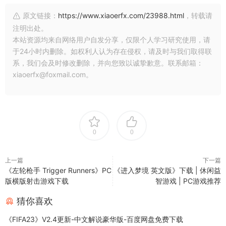
原文链接：
https://www.xiaoerfx.com/23988.html
，转载请
注明出处。
本站资源均来自网络用户自发分享，仅限个人学习研究使用，请
于24小时内删除。如权利人认为存在侵权，请及时与我们取得联
系，我们会及时修改删除，并向您致以诚挚歉意。联系邮箱：
xiaoerfx@foxmail.com。
0
0
上一篇
下一篇
《左轮枪手 Trigger Runners》PC
《进入梦境 英文版》下载 | 休闲益
版横版射击游戏下载
智游戏 | PC游戏推荐
猜你喜欢
《FIFA23》V2.4更新-中文解说豪华版-百度网盘免费下载