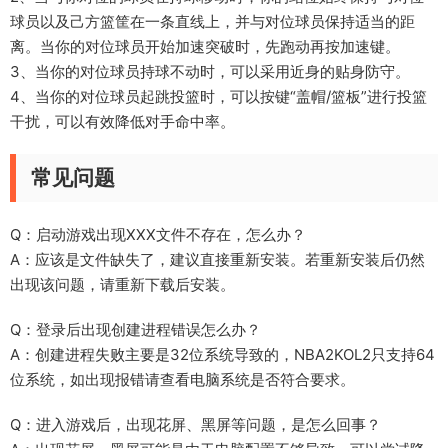
球员以及己方篮筐在一条直线上，并与对位球员保持适当的距
离。当你的对位球员开始加速突破时，先跑动再按加速键。
3、当你的对位球员持球不动时，可以采用近身的贴身防守。
4、当你的对位球员起跳投篮时，可以按键“盖帽/篮板”进行投篮
干扰，可以有效降低对手命中率。
常见问题
Q：启动游戏出现XXX文件不存在，怎么办？
A：应该是文件缺失了，建议直接重新安装。若重新安装后仍然
出现该问题，请重新下载后安装。
Q：登录后出现创建进程错误怎么办？
A：创建进程失败主要是32位系统导致的，NBA2KOL2只支持64
位系统，如出现报错请查看电脑系统是否符合要求。
Q：进入游戏后，出现花屏、黑屏等问题，是怎么回事？