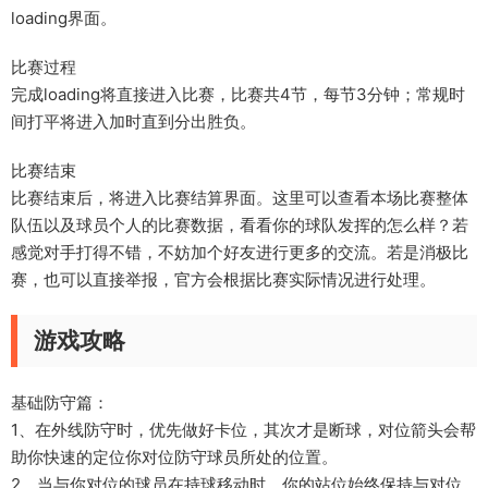
loading界面。
比赛过程
完成loading将直接进入比赛，比赛共4节，每节3分钟；常规时
间打平将进入加时直到分出胜负。
比赛结束
比赛结束后，将进入比赛结算界面。这里可以查看本场比赛整体
队伍以及球员个人的比赛数据，看看你的球队发挥的怎么样？若
感觉对手打得不错，不妨加个好友进行更多的交流。若是消极比
赛，也可以直接举报，官方会根据比赛实际情况进行处理。
游戏攻略
基础防守篇：
1、在外线防守时，优先做好卡位，其次才是断球，对位箭头会帮
助你快速的定位你对位防守球员所处的位置。
2、当与你对位的球员在持球移动时，你的站位始终保持与对位